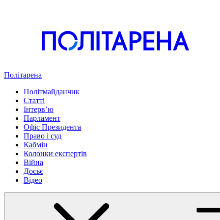
Політарена
Політмайданчик
Статті
Інтервʼю
Парламент
Офіс Президента
Право і суд
Кабмін
Колонки експертів
Війна
Досьє
Відео