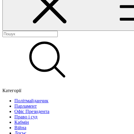
Категорії
Політмайданчик
Парламент
Офіс Президента
Право і суд
Кабмін
Війна
Досьє