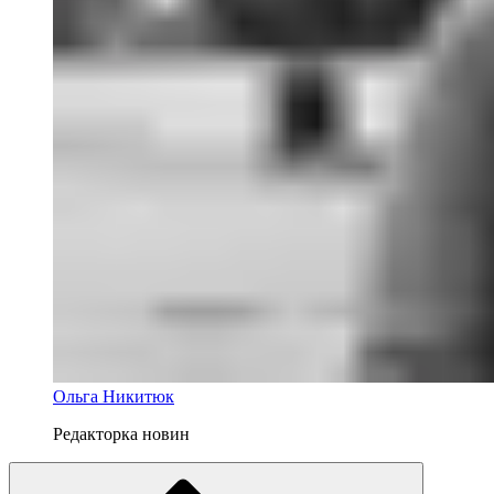
Ольга Никитюк
Редакторка новин