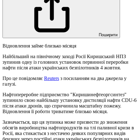
Поширити
Відновлення займе близько місяця
Найбільший на північному заході Росії Киришський НПЗ
зупинив одну із головних установок первинної переробки
нафти після атаки українських безпілотників 4 жовтня.
Про це повідомляє
Reuters
з посиланням на два джерела у
галузі.
Нафтопереробне підприємство "Киришинефтеоргсинтез"
зупинило свою найбільшу установку дистиляції нафти CDU-6
після атаки дронів, що спричинила масштабну пожежу.
Відновлення її роботи триватиме близько місяця.
Зазначається, що ця зупинка може призвести до зниження
обсягів виробництва нафтопродуктів на тлі паливної кризи в
Росії, яка стикається з нестачею деяких популярних видів
бензину через постійні атаки українських безпілотників на