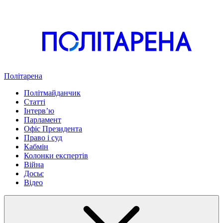
Політарена
Політмайданчик
Статті
Інтервʼю
Парламент
Офіс Президента
Право і суд
Кабмін
Колонки експертів
Війна
Досьє
Відео