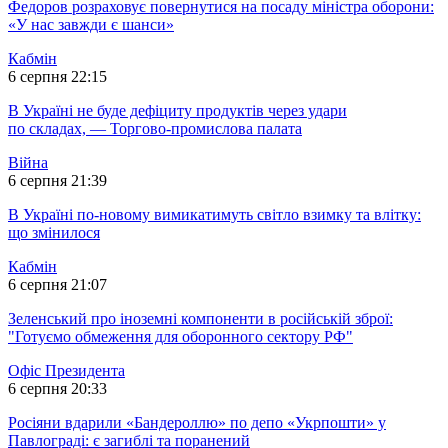
Федоров розраховує повернутися на посаду міністра оборони:
«У нас завжди є шанси»
Кабмін
6 серпня 22:15
В Україні не буде дефіциту продуктів через удари
по складах, — Торгово-промислова палата
Війна
6 серпня 21:39
В Україні по-новому вимикатимуть світло взимку та влітку:
що змінилося
Кабмін
6 серпня 21:07
Зеленський про іноземні компоненти в російській зброї:
"Готуємо обмеження для оборонного сектору РФ"
Офіс Президента
6 серпня 20:33
Росіяни вдарили «Бандероллю» по депо «Укрпошти» у
Павлограді: є загиблі та поранений