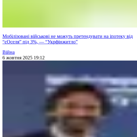
Мобілізовані військові не можуть претендувати на іпотеку від
“єОселя” під 3%, — “Укрфінжитло”
Війна
6 жовтня 2025 19:12