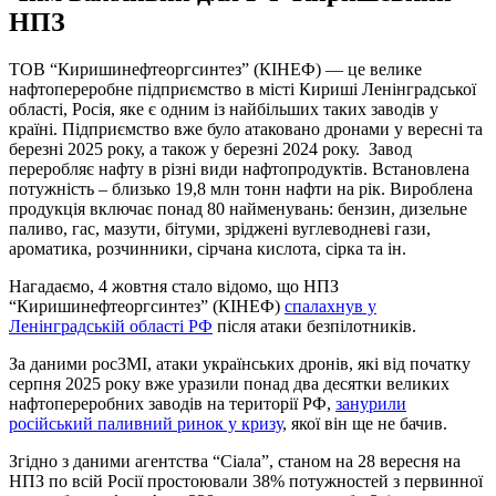
НПЗ
ТОВ “Киришинефтеоргсинтез” (КІНЕФ) — це велике
нафтопереробне підприємство в місті Кириші Ленінградської
області, Росія, яке є одним із найбільших таких заводів у
країні. Підприємство вже було атаковано дронами у вересні та
березні 2025 року, а також у березні 2024 року. Завод
переробляє нафту в різні види нафтопродуктів. Встановлена
потужність – близько 19,8 млн тонн нафти на рік. Вироблена
продукція включає понад 80 найменувань: бензин, дизельне
паливо, гас, мазути, бітуми, зріджені вуглеводневі гази,
ароматика, розчинники, сірчана кислота, сірка та ін.
Нагадаємо, 4 жовтня стало відомо, що НПЗ
“Киришинефтеоргсинтез” (КІНЕФ)
спалахнув у
Ленінградській області РФ
після атаки безпілотників.
За даними росЗМІ, атаки українських дронів, які від початку
серпня 2025 року вже уразили понад два десятки великих
нафтопереробних заводів на території РФ,
занурили
російський паливний ринок у кризу
, якої він ще не бачив.
Згідно з даними агентства “Сіала”, станом на 28 вересня на
НПЗ по всій Росії простоювали 38% потужностей з первинної