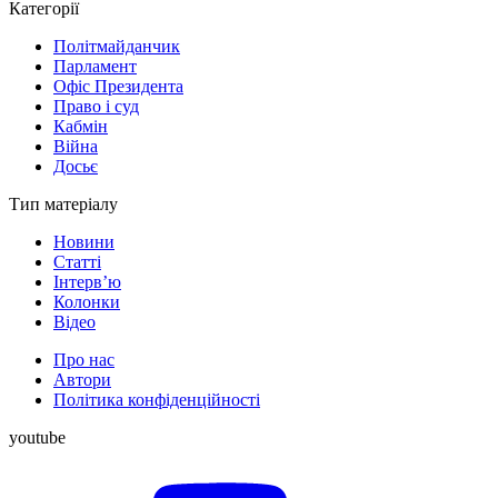
Категорії
Політмайданчик
Парламент
Офіс Президента
Право і суд
Кабмін
Війна
Досьє
Тип матеріалу
Новини
Статті
Інтерв’ю
Колонки
Відео
Про нас
Автори
Політика конфіденційності
youtube