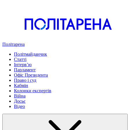
Політарена
Політмайданчик
Статті
Інтервʼю
Парламент
Офіс Президента
Право і суд
Кабмін
Колонки експертів
Війна
Досьє
Відео