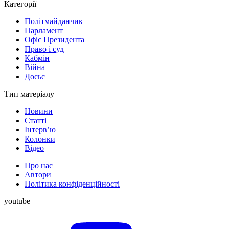
Категорії
Політмайданчик
Парламент
Офіс Президента
Право і суд
Кабмін
Війна
Досьє
Тип матеріалу
Новини
Статті
Інтерв’ю
Колонки
Відео
Про нас
Автори
Політика конфіденційності
youtube