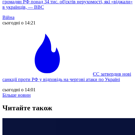
громадян РФ понад 34 тис. об'єктів нерухомості, які «віджали»
в українців, — ВВС
Війна
сьогодні о 14:21
ЄС затвердив нові
санкції проти РФ у відповідь на чергові атаки по Україні
сьогодні о 14:01
Більше новин
Читайте також