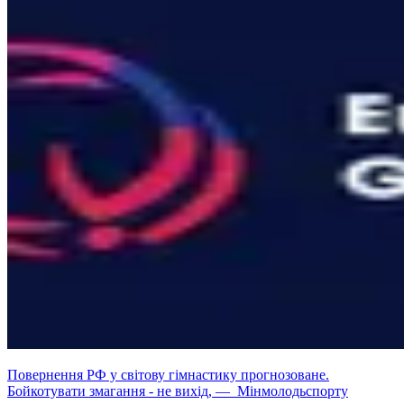
Повернення РФ у світову гімнастику прогнозоване.
Бойкотувати змагання - не вихід, — Мінмолодьспорту