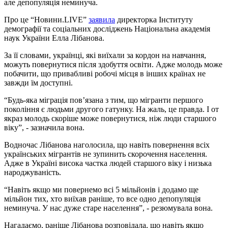
але депопуляція неминуча.
Про це “Новини.LIVE”
заявила
директорка Інституту
демографії та соціальних досліджень Національна академія
наук України Елла Лібанова.
За її словами, українці, які виїхали за кордон на навчання,
можуть повернутися після здобуття освіти. Адже молодь може
побачити, що привабливі робочі місця в інших країнах не
завжди їм доступні.
“Будь-яка міграція пов’язана з тим, що мігранти першого
покоління є людьми другого гатунку. На жаль, це правда. І от
якраз молодь скоріше може повернутися, ніж люди старшого
віку”, - зазначила вона.
Водночас Лібанова наголосила, що навіть повернення всіх
українських мігрантів не зупинить скорочення населення.
Адже в Україні висока частка людей старшого віку і низька
народжуваність.
“Навіть якщо ми повернемо всі 5 мільйонів і додамо ще
мільйон тих, хто виїхав раніше, то все одно депопуляція
неминуча. У нас дуже старе населення”, - резюмувала вона.
Нагадаємо, раніше Лібанова розповідала, що навіть якщо