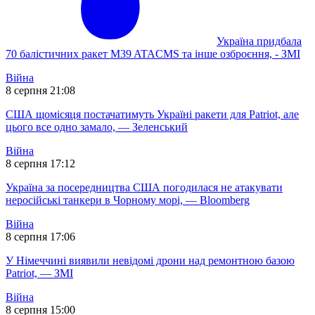
Україна придбала
70 балістичних ракет M39 ATACMS та інше озброєння, - ЗМІ
Війна
8 серпня 21:08
США щомісяця постачатимуть Україні ракети для Patriot, але
цього все одно замало, — Зеленський
Війна
8 серпня 17:12
Україна за посередництва США погодилася не атакувати
неросійські танкери в Чорному морі, — Bloomberg
Війна
8 серпня 17:06
У Німеччині виявили невідомі дрони над ремонтною базою
Patriot, — ЗМІ
Війна
8 серпня 15:00