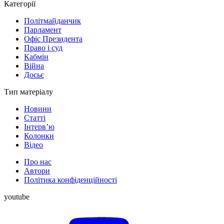
Категорії
Політмайданчик
Парламент
Офіс Президента
Право і суд
Кабмін
Війна
Досьє
Тип матеріалу
Новини
Статті
Інтерв’ю
Колонки
Відео
Про нас
Автори
Політика конфіденційності
youtube