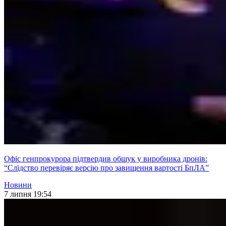
Офіс генпрокурора підтвердив обшук у виробника дронів:
“Слідство перевіряє версію про завищення вартості БпЛА”
Новини
7 липня 19:54