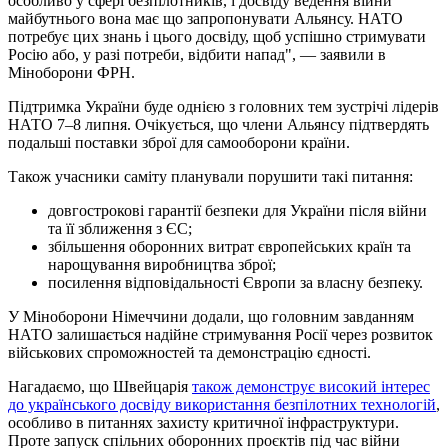
особливо у сфері безпілотників, і досвіду ведення війни
майбутнього вона має що запропонувати Альянсу. НАТО
потребує цих знань і цього досвіду, щоб успішно стримувати
Росію або, у разі потреби, відбити напад", — заявили в
Міноборони ФРН.
Підтримка України буде однією з головних тем зустрічі лідерів
НАТО 7–8 липня. Очікується, що члени Альянсу підтвердять
подальші поставки зброї для самооборони країни.
Також учасники саміту планували порушити такі питання:
довгострокові гарантії безпеки для України після війни
та її зближення з ЄС;
збільшення оборонних витрат європейських країн та
нарощування виробництва зброї;
посилення відповідальності Європи за власну безпеку.
У Міноборони Німеччини додали, що головним завданням
НАТО залишається надійне стримування Росії через розвиток
військових спроможностей та демонстрацію єдності.
Нагадаємо, що Швейцарія
також демонструє високий інтерес
до українського досвіду використання безпілотних технологій
,
особливо в питаннях захисту критичної інфраструктури.
Проте запуск спільних оборонних проєктів під час війни