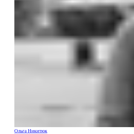
Ольга Никитюк