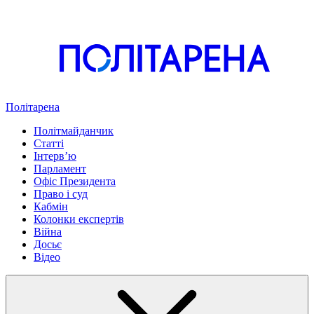
Політарена
Політмайданчик
Статті
Інтервʼю
Парламент
Офіс Президента
Право і суд
Кабмін
Колонки експертів
Війна
Досьє
Відео