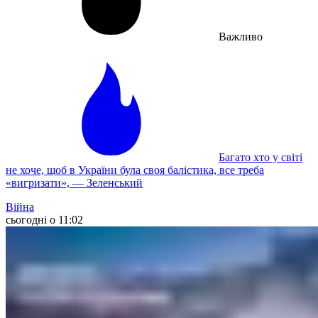
Важливо
Багато хто у світі
не хоче, щоб в України була своя балістика, все треба
«вигризати», — Зеленський
Війна
сьогодні о 11:02