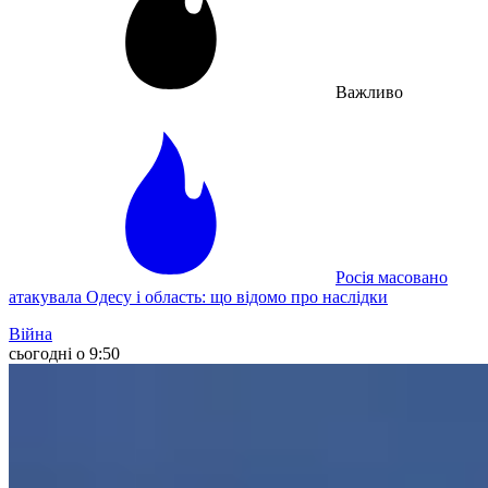
Важливо
Росія масовано
атакувала Одесу і область: що відомо про наслідки
Війна
сьогодні о 9:50