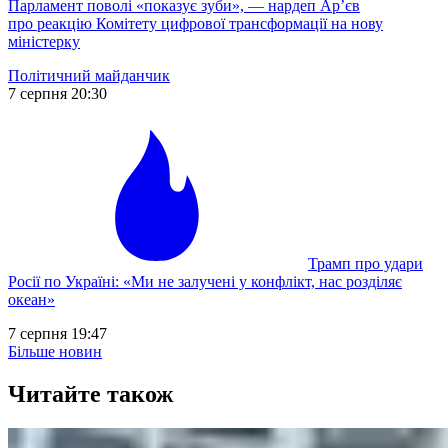
Парламент поволі «показує зуби», — нардеп Ар’єв
про реакцію Комітету цифрової трансформації на нову
міністерку
Політичний майданчик
7 серпня 20:30
Трамп про удари
Росії по Україні: «Ми не залучені у конфлікт, нас розділяє
океан»
7 серпня 19:47
Більше новин
Читайте також