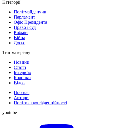
Категорії
Політмайданчик
Парламент
Офіс Президента
Право і суд
Кабмін
Війна
Досьє
Тип матеріалу
Новини
Статті
Інтерв’ю
Колонки
Відео
Про нас
Автори
Політика конфіденційності
youtube