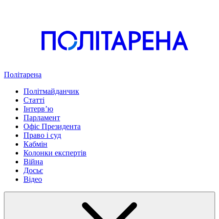
Політарена
Політмайданчик
Статті
Інтервʼю
Парламент
Офіс Президента
Право і суд
Кабмін
Колонки експертів
Війна
Досьє
Відео