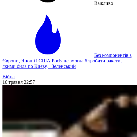
Важливо
Без компонентів з
Європи, Японії і США Росія не змогла б зробити ракети,
якими била по Києву, - Зеленський
Війна
16 травня 22:57