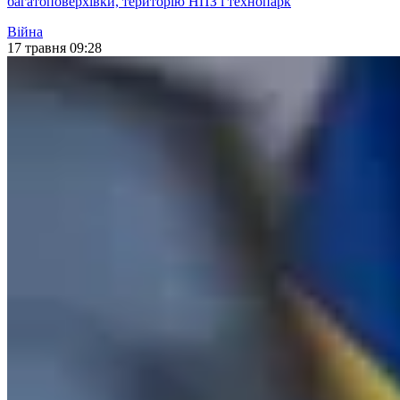
багатоповерхівки, територію НПЗ і технопарк
Війна
17 травня 09:28