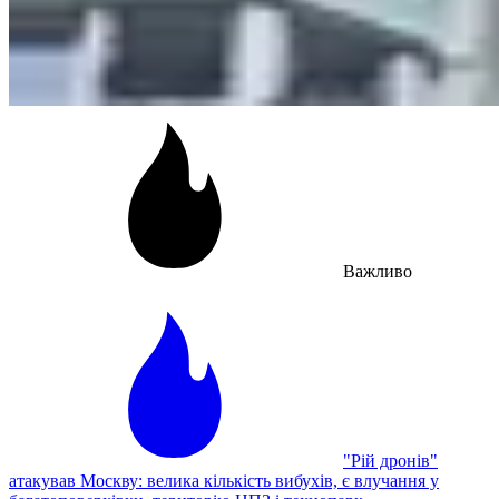
Важливо
"Рій дронів"
атакував Москву: велика кількість вибухів, є влучання у