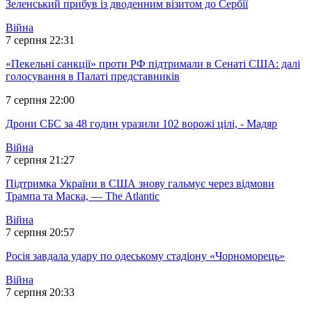
Зеленський прибув із дводенним візитом до Сербії
Війна
7 серпня 22:31
«Пекельні санкції» проти РФ підтримали в Сенаті США: далі
голосування в Палаті представників
7 серпня 22:00
Дрони СБС за 48 годин уразили 102 ворожі цілі, - Мадяр
Війна
7 серпня 21:27
Підтримка України в США знову гальмує через відмови
Трампа та Маска, — The Atlantic
Війна
7 серпня 20:57
Росія завдала удару по одеському стадіону «Чорноморець»
Війна
7 серпня 20:33