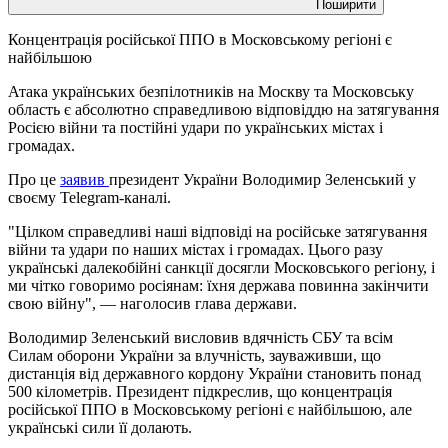
Поширити
Концентрація російської ППО в Московському регіоні є
найбільшою
Атака українських безпілотників на Москву та Московську
область є абсолютно справедливою відповіддю на затягування
Росією війни та постійні удари по українських містах і
громадах.
Про це
заявив
президент України Володимир Зеленський у
своєму Telegram-каналі.
"Цілком справедливі наші відповіді на російське затягування
війни та удари по наших містах і громадах. Цього разу
українські далекобійні санкції досягли Московського регіону, і
ми чітко говоримо росіянам: їхня держава повинна закінчити
свою війну", — наголосив глава держави.
Володимир Зеленський висловив вдячність СБУ та всім
Силам оборони України за влучність, зауваживши, що
дистанція від державного кордону України становить понад
500 кілометрів. Президент підкреслив, що концентрація
російської ППО в Московському регіоні є найбільшою, але
українські сили її долають.