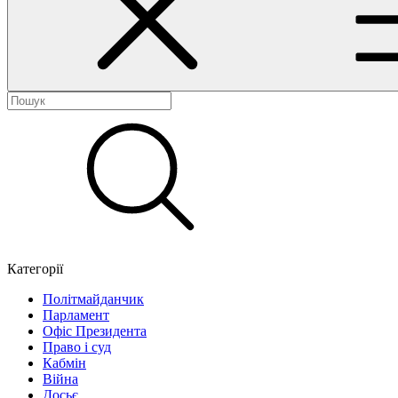
Категорії
Політмайданчик
Парламент
Офіс Президента
Право і суд
Кабмін
Війна
Досьє