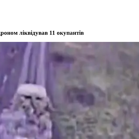
роном ліквідував 11 окупантів