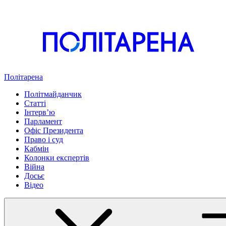
Політарена
Політмайданчик
Статті
Інтервʼю
Парламент
Офіс Президента
Право і суд
Кабмін
Колонки експертів
Війна
Досьє
Відео