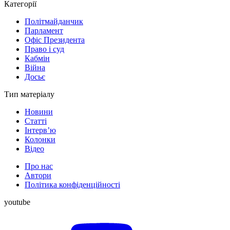
Категорії
Політмайданчик
Парламент
Офіс Президента
Право і суд
Кабмін
Війна
Досьє
Тип матеріалу
Новини
Статті
Інтерв’ю
Колонки
Відео
Про нас
Автори
Політика конфіденційності
youtube