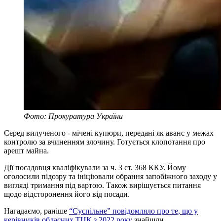
Фото: Прокуратура України
Серед вилученого - мічені купюри, передані як аванс у межах
контролю за вчиненням злочину. Готується клопотання про
арешт майна.
Дії посадовця кваліфікували за ч. 3 ст. 368 ККУ. Йому
оголосили підозру та ініціювали обрання запобіжного заходу у
вигляді тримання під вартою. Також вирішується питання
щодо відсторонення його від посади.
Нагадаємо, раніше
“Суспільне” повідомляло про те, що у
керівників обласних ТЦК з 2022 року
знайшли