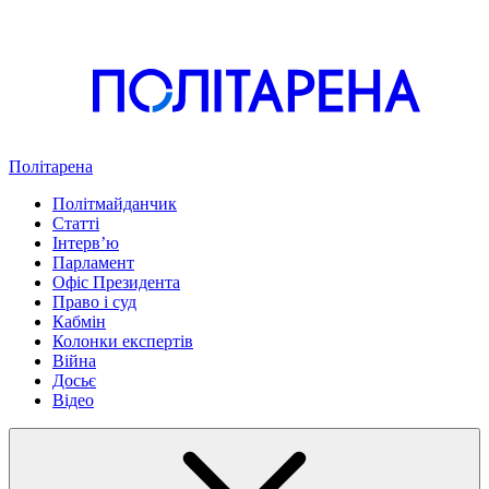
Політарена
Політмайданчик
Статті
Інтервʼю
Парламент
Офіс Президента
Право і суд
Кабмін
Колонки експертів
Війна
Досьє
Відео