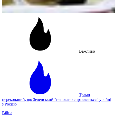
Важливо
Трамп
переконаний, що Зеленський “непогано справляється” у війні
з Росією
Війна