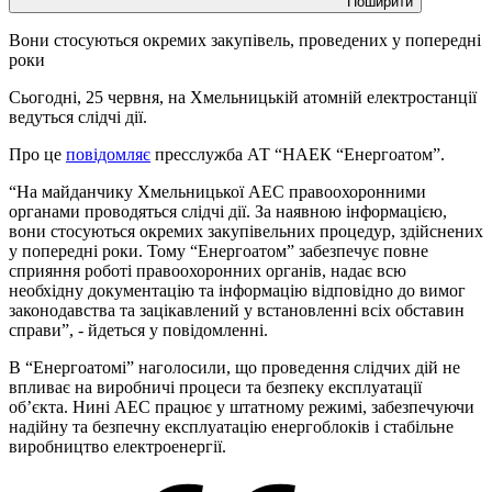
Поширити
Вони стосуються окремих закупівель, проведених у попередні
роки
Сьогодні, 25 червня, на Хмельницькій атомній електростанції
ведуться слідчі дії.
Про це
повідомляє
пресслужба АТ “НАЕК “Енергоатом”.
“На майданчику Хмельницької АЕС правоохоронними
органами проводяться слідчі дії. За наявною інформацією,
вони стосуються окремих закупівельних процедур, здійснених
у попередні роки. Тому “Енергоатом” забезпечує повне
сприяння роботі правоохоронних органів, надає всю
необхідну документацію та інформацію відповідно до вимог
законодавства та зацікавлений у встановленні всіх обставин
справи”, - йдеться у повідомленні.
В “Енергоатомі” наголосили, що проведення слідчих дій не
впливає на виробничі процеси та безпеку експлуатації
об’єкта. Нині АЕС працює у штатному режимі, забезпечуючи
надійну та безпечну експлуатацію енергоблоків і стабільне
виробництво електроенергії.