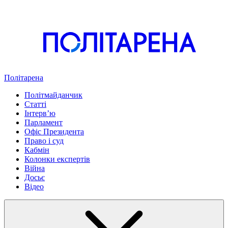
Політарена
Політмайданчик
Статті
Інтервʼю
Парламент
Офіс Президента
Право і суд
Кабмін
Колонки експертів
Війна
Досьє
Відео