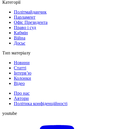
Категорії
Політмайданчик
Парламент
Офіс Президента
Право і суд
Кабмін
Війна
Досьє
Тип матеріалу
Новини
Статті
Інтерв’ю
Колонки
Відео
Про нас
Автори
Політика конфіденційності
youtube