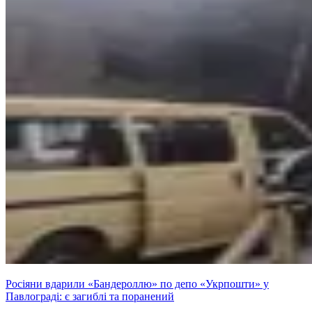
Росіяни вдарили «Бандероллю» по депо «Укрпошти» у
Павлограді: є загиблі та поранений