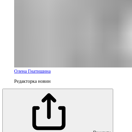
Олена Гнатишина
Редакторка новин