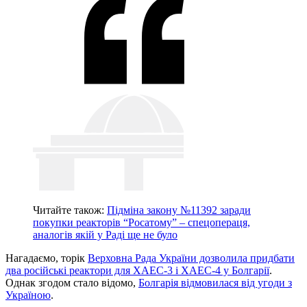
Читайте також:
Підміна закону №11392 заради
покупки реакторів “Росатому” – спецопераця,
аналогів якій у Раді ще не було
Нагадаємо, торік
Верховна Рада України дозволила придбати
два російські реактори для ХАЕС-3 і ХАЕС-4 у Болгарії
.
Однак згодом стало відомо,
Болгарія відмовилася від угоди з
Україною
.