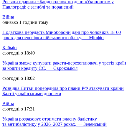
Росіяни вдарили «Бандероллю» по депо «Укрпошти» у
Павлограді: є загиблі та поранений
Війна
близько 1 години тому
Податкова передасть Міноборони дані про чоловіків 18-60
років для перевірки військового обліку, — Мінфін
Кабмін
сьогодні о 18:40
Україна зможе купувати ракети-перехоплювачі у третіх країн
за кошти кредиту ЄС, — Єврокомісія
сьогодні о 18:02
Розвідка Литви попередила про плани РФ атакувати країни
Балтії українськими дронами
Війна
сьогодні о 17:31
Україна розраховує отримати власну балістику
та антибалістику у 2026–2027 роках, — Зеленський