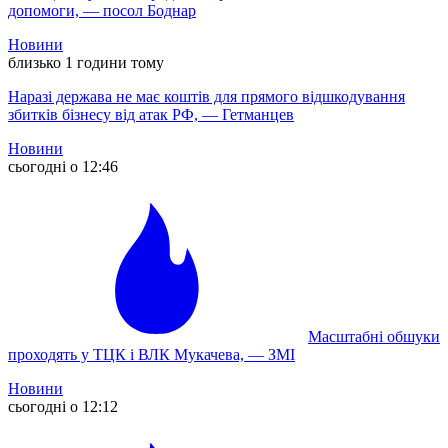
допомоги, — посол Боднар
Новини
близько 1 години тому
Наразі держава не має коштів для прямого відшкодування
збитків бізнесу від атак РФ, — Гетманцев
Новини
сьогодні о 12:46
Масштабні обшуки
проходять у ТЦК і ВЛК Мукачева, — ЗМІ
Новини
сьогодні о 12:12