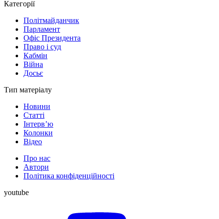
Категорії
Політмайданчик
Парламент
Офіс Президента
Право і суд
Кабмін
Війна
Досьє
Тип матеріалу
Новини
Статті
Інтерв’ю
Колонки
Відео
Про нас
Автори
Політика конфіденційності
youtube