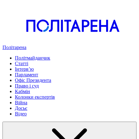
Політарена
Політмайданчик
Статті
Інтервʼю
Парламент
Офіс Президента
Право і суд
Кабмін
Колонки експертів
Війна
Досьє
Відео