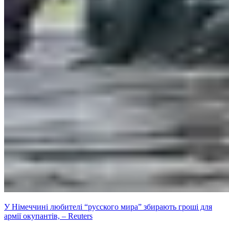
У Німеччині любителі “русского мира” збирають гроші для
армії окупантів, – Reuters