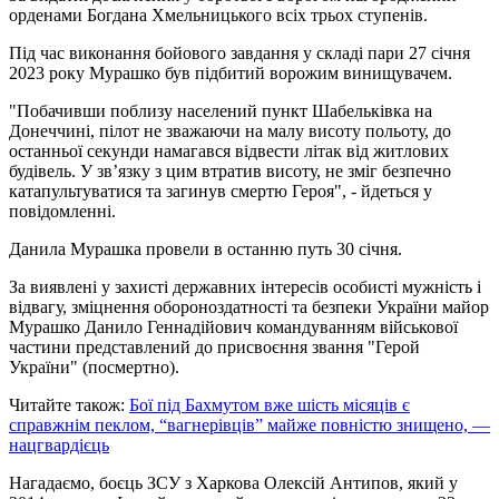
орденами Богдана Хмельницького всіх трьох ступенів.
Під час виконання бойового завдання у складі пари 27 січня
2023 року Мурашко був підбитий ворожим винищувачем.
"Побачивши поблизу населений пункт Шабельківка на
Донеччині, пілот не зважаючи на малу висоту польоту, до
останньої секунди намагався відвести літак від житлових
будівель. У зв’язку з цим втратив висоту, не зміг безпечно
катапультуватися та загинув смертю Героя", - йдеться у
повідомленні.
Данила Мурашка провели в останню путь 30 січня.
За виявлені у захисті державних інтересів особисті мужність і
відвагу, зміцнення обороноздатності та безпеки України майор
Мурашко Данило Геннадійович командуванням військової
частини представлений до присвоєння звання "Герой
України" (посмертно).
Читайте також:
Бої під Бахмутом вже шість місяців є
справжнім пеклом, “вагнерівців” майже повністю знищено, —
нацгвардієць
Нагадаємо, боєць ЗСУ з Харкова Олексій Антипов, який у