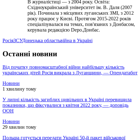
В журналістиці — з 2004 року. Освіта:
Східноукраїнський університет ім. В. Даля (2007
рік). Починала з місцевих луганських ЗМІ, з 2012
року працює у Києві. Протягом 2015-2022 років
спеціалізувалася на темах, пов'язаних з Донбасом,
керувала редакцією Depo.Донбас.
Росія
ЗСУ
Донецька область
війна в Україні
Останні новини
Від початку повномасштабної війни найбільшу кількість
українських дітей Росія викрала з Луганщини, — Опендатабот
Новини
1 хвилину тому
У липні кількість загиблих цивільних в Україні перевищила
показники, що фіксувалися з квітня 2022 року, — доповідь
ООН
Новини
29 хвилин тому
Польща готується передати Україні 50-й пакет військової