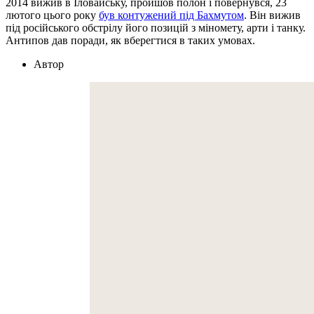
2014 вижив в Іловайську, пройшов полон і повернувся, 23
лютого цього року
був контужений під Бахмутом
. Він вижив
під російського обстрілу його позицій з міномету, арти і танку.
Антипов дав поради, як вберегтися в таких умовах.
Автор