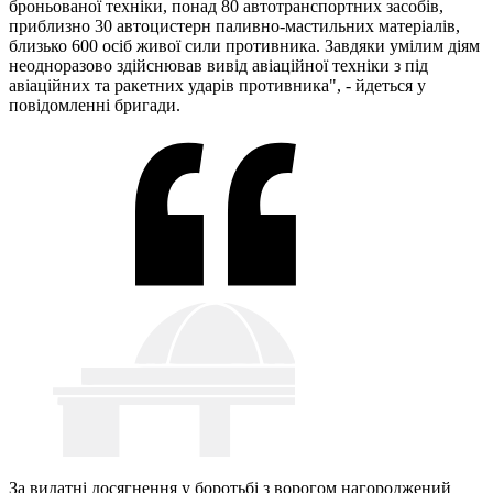
броньованої техніки, понад 80 автотранспортних засобів,
приблизно 30 автоцистерн паливно-мастильних матеріалів,
близько 600 осіб живої сили противника. Завдяки умілим діям
неодноразово здійснював вивід авіаційної техніки з під
авіаційних та ракетних ударів противника", - йдеться у
повідомленні бригади.
За видатні досягнення у боротьбі з ворогом нагороджений