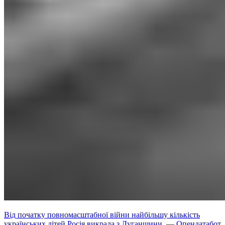
Від початку повномасштабної війни найбільшу кількість
українських дітей Росія викрала з Луганщини, — Опендатабот