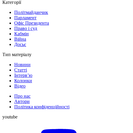
Категорії
Політмайданчик
Парламент
Офіс Президента
Право і суд
Кабмін
Війна
Досьє
Тип матеріалу
Новини
Статті
Інтерв’ю
Колонки
Відео
Про нас
Автори
Політика конфіденційності
youtube