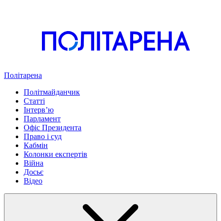
Політарена
Політмайданчик
Статті
Інтервʼю
Парламент
Офіс Президента
Право і суд
Кабмін
Колонки експертів
Війна
Досьє
Відео