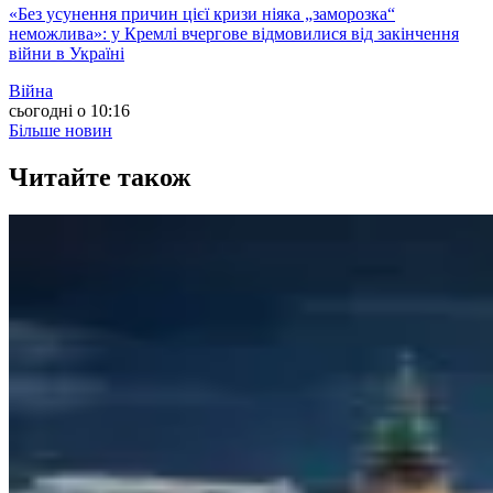
«Без усунення причин цієї кризи ніяка „заморозка“
неможлива»: у Кремлі вчергове відмовилися від закінчення
війни в Україні
Війна
сьогодні о 10:16
Більше новин
Читайте також