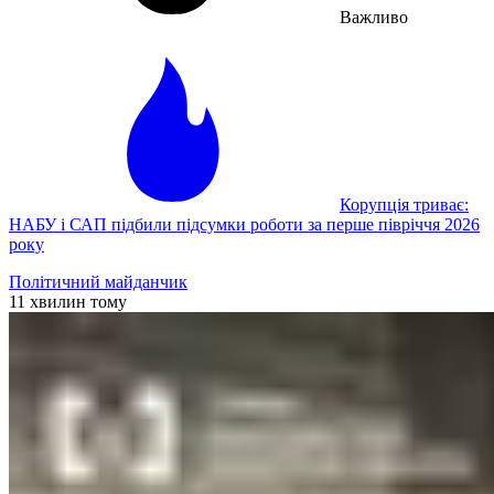
Важливо
Корупція триває:
НАБУ і САП підбили підсумки роботи за перше півріччя 2026
року
Політичний майданчик
11 хвилин тому