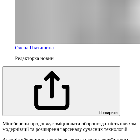
Олена Гнатишина
Редакторка новин
Поширити
Міноборони продовжує зміцнювати обороноздатність шляхом
модернізації та розширення арсеналу сучасних технологій
Агенція оборонних закупівель уклала угоду з українським