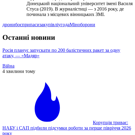
Донецький національний університет імені Василя
Стуса (2019). В журналістиці — з 2016 року, де
починала з місцевих вінницьких ЗМІ.
дрони
боєприпаси
закупівлі
угода
Міноборони
Останні новини
Росія планує запускати по 200 балістичних ракет за одну
атаку, — «Мадяр»
Війна
4 хвилини тому
Корупція триває:
НАБУ і САП підбили підсумки роботи за перше півріччя 2026
року