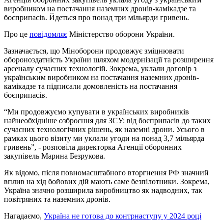
виробником на постачання наземних дронів-камікадзе та
боєприпасів. Йдеться про понад три мільярди гривень.
Про це
повідомляє
Міністерство оборони України.
Зазначається, що Міноборони продовжує зміцнювати
обороноздатність України шляхом модернізації та розширення
арсеналу сучасних технологій. Зокрема, уклали договір з
українським виробником на постачання наземних дронів-
камікадзе та підписали домовленість на постачання
боєприпасів.
“Ми продовжуємо купувати в українських виробників
найнеобхідніше озброєння для ЗСУ: від боєприпасів до таких
сучасних технологічних рішень, як наземні дрони. Усього в
рамках цього візиту ми уклали угоди на понад 3,7 мільярда
гривень”, - розповіла директорка Агенції оборонних
закупівель Марина Безрукова.
Як відомо, після повномасштабного вторгнення РФ значний
вплив на хід бойових дій мають саме безпілотники. Зокрема,
Україна значно розширила виробництво як надводних, так
повітряних та наземних дронів.
Нагадаємо,
Україна не готова до контрнаступу у 2024 році