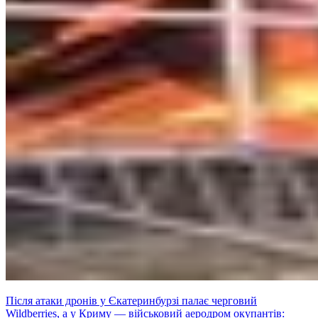
Після атаки дронів у Єкатеринбурзі палає черговий
Wildberries, а у Криму — військовий аеродром окупантів: