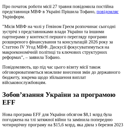
Про початок роботи місії 27 травня повідомила постійна
представниця МВФ в Україні Прішила Тофано,
повідомляє
Укрінформ.
"Місія МВФ на чолі у Гевіном Греєм розпочинає сьогодні
зустрічі з представниками влади України та іншими
партнерами у контексті першого перегляду програми
розширеного фінансування та консультацій 2026 року за
Статтею IV Угод МВФ. Дискусії фокусуватимуться на
макроекономічній політиці та ключових структурних
реформах", ‒ заявила Тофано.
Повідомляють, що під час цього візиту місії також
обговорюватиметься можливе внесення змін до державного
бюджету, зокрема щодо збільшення виплат
військовослужбовцям.
Зобов’язання України за програмою
EFF
Нова програма EFF для України обсягом $8,1 млрд була
погоджена на тлі затяжної війни та замінила попередню
чотирирічну програму на $15,6 млрд, яка діяла з березня 2023