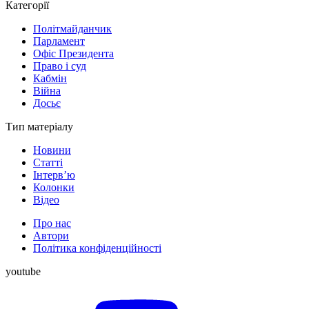
Категорії
Політмайданчик
Парламент
Офіс Президента
Право і суд
Кабмін
Війна
Досьє
Тип матеріалу
Новини
Статті
Інтерв’ю
Колонки
Відео
Про нас
Автори
Політика конфіденційності
youtube