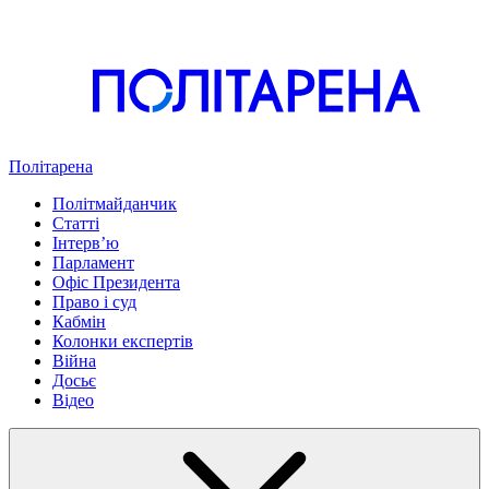
Політарена
Політмайданчик
Статті
Інтервʼю
Парламент
Офіс Президента
Право і суд
Кабмін
Колонки експертів
Війна
Досьє
Відео