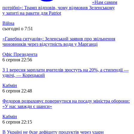
«Нам самим
потрібні»: Трамп відповів, чому відмовив Зеленському
у запиті на ракети для Patriot
Війна
сьогодні о 7:51
«Ганебна ситуація»: Зеленський заявив про звільнення
чиновників через відсутність води у Марганці
Офіс Президента
6 серпня 22:56
З 1 вересня зарплати вчителів зростуть на 20%, а стипендії —
удвічі, — Корецький
Кабмін
6 серпня 22:48
Федоров розраховує повернутися на посаду міністра оборони:
«У нас завжди є шанси»
Кабмін
6 серпня 22:15
В Україні не буде дефіциту продуктів через удари