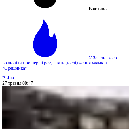
Важливо
У Зеленського
розповіли про перші результати дослідження уламків
"Орешника"
Війна
27 травня 08:47