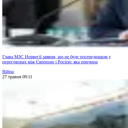
Глава МЗС Норвегії заявив, що не буде посередником у
переговорах між Європою і Росією: яка причина
Війна
27 травня 09:11