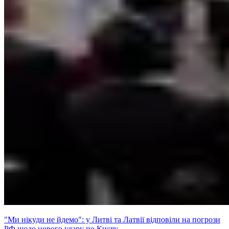
"Ми нікуди не йдемо": у Литві та Латвії відповіли на погрози
РФ щодо нового удару по Києву