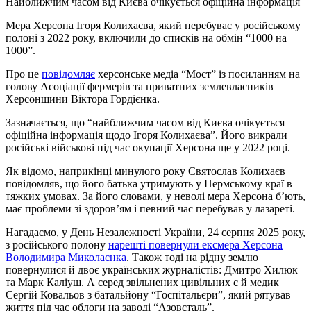
Найближчим часом від Києва очікується офіційна інформація
Мера Херсона Ігоря Колихаєва, який перебуває у російському
полоні з 2022 року, включили до списків на обмін “1000 на
1000”.
Про це
повідомляє
херсонське медіа “Мост” із посиланням на
голову Асоціації фермерів та приватних землевласників
Херсонщини Віктора Гордієнка.
Зазначається, що “найближчим часом від Києва очікується
офіційна інформація щодо Ігоря Колихаєва”. Його викрали
російські військові під час окупації Херсона ще у 2022 році.
Як відомо, наприкінці минулого року Святослав Колихаєв
повідомляв, що його батька утримують у Пермському краї в
тяжких умовах. За його словами, у неволі мера Херсона б’ють,
має проблеми зі здоров’ям і певний час перебував у лазареті.
Нагадаємо, у День Незалежності України, 24 серпня 2025 року,
з російського полону
нарешті повернули ексмера Херсона
Володимира Миколаєнка
. Також тоді на рідну землю
повернулися й двоє українських журналістів: Дмитро Хилюк
та Марк Каліуш. А серед звільнених цивільних є й медик
Сергій Ковальов з батальйону “Госпітальєри”, який рятував
життя під час облоги на заводі “Азовсталь”.