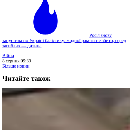
Росія знову
запустила по Україні балістику: жодної ракети не збито, серед
загиблих — дитина
Війна
8 серпня 09:39
Більше новин
Читайте також