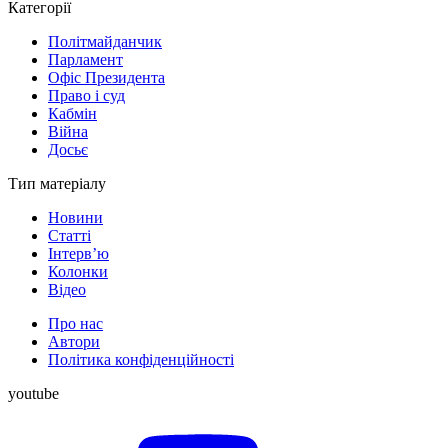
Категорії
Політмайданчик
Парламент
Офіс Президента
Право і суд
Кабмін
Війна
Досьє
Тип матеріалу
Новини
Статті
Інтерв’ю
Колонки
Відео
Про нас
Автори
Політика конфіденційності
youtube