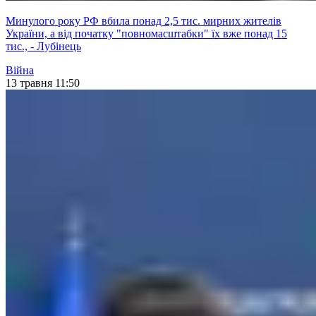
Минулого року РФ вбила понад 2,5 тис. мирних жителів
України, а від початку "повномасштабки" їх вже понад 15
тис., - Лубінець
Війна
13 травня 11:50