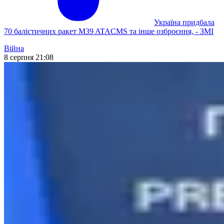
Україна придбала
70 балістичних ракет M39 ATACMS та інше озброєння, - ЗМІ
Війна
8 серпня 21:08