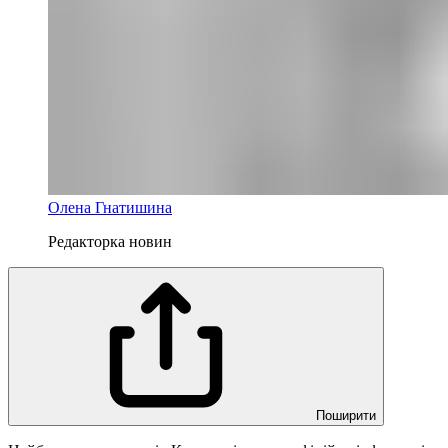
Олена Гнатишина
Редакторка новин
Поширити