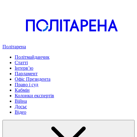
Політарена
Політмайданчик
Статті
Інтервʼю
Парламент
Офіс Президента
Право і суд
Кабмін
Колонки експертів
Війна
Досьє
Відео