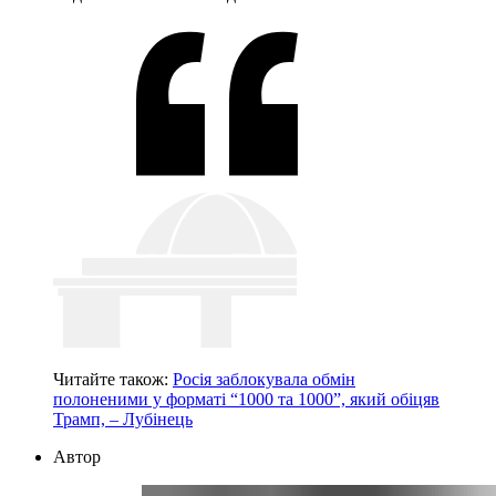
Читайте також:
Росія заблокувала обмін
полоненими у форматі “1000 та 1000”, який обіцяв
Трамп, – Лубінець
Автор