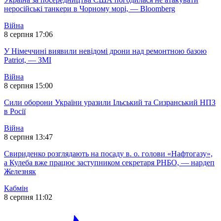
неросійські танкери в Чорному морі, — Bloomberg
Війна
8 серпня 17:06
У Німеччині виявили невідомі дрони над ремонтною базою
Patriot, — ЗМІ
Війна
8 серпня 15:00
Сили оборони України уразили Ільський та Сизранський НПЗ
в Росії
Війна
8 серпня 13:47
Свириденко розглядають на посаду в. о. голови «Нафтогазу»,
а Кулеба вже працює заступником секретаря РНБО, — нардеп
Железняк
Кабмін
8 серпня 11:02