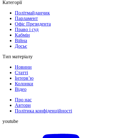
Категорії
Політмайданчик
Парламент
Офіс Президента
Право і суд
Кабмін
Війна
Досьє
Тип матеріалу
Новини
Статті
Інтерв’ю
Колонки
Відео
Про нас
Автори
Політика конфіденційності
youtube