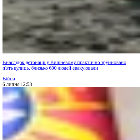
Внаслідок детонації у Вишневому практично зруйновано
п'ять вулиць, близько 600 людей евакуювали
Війна
6 липня 12:58