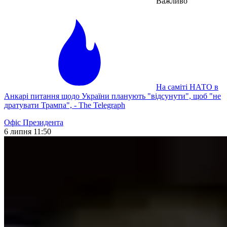
Важливо
На саміті НАТО в
Анкарі питання щодо України планують "відсунути", щоб "не
дратувати Трампа", - The Telegraph
Офіс Президента
6 липня 11:50