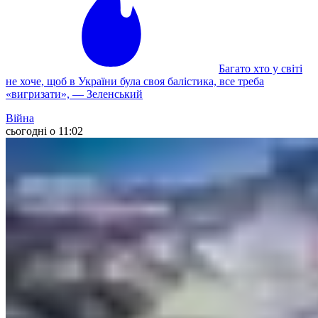
Багато хто у світі
не хоче, щоб в України була своя балістика, все треба
«вигризати», — Зеленський
Війна
сьогодні о 11:02