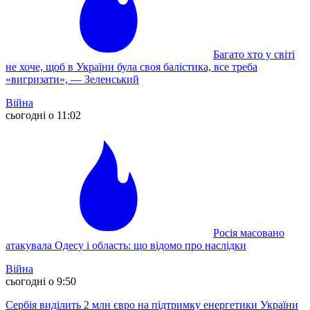
Багато хто у світі
не хоче, щоб в України була своя балістика, все треба
«вигризати», — Зеленський
Війна
сьогодні о 11:02
Росія масовано
атакувала Одесу і область: що відомо про наслідки
Війна
сьогодні о 9:50
Сербія виділить 2 млн євро на підтримку енергетики України