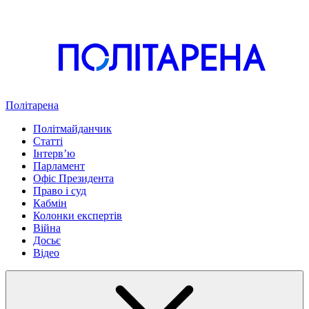
Політарена
Політмайданчик
Статті
Інтервʼю
Парламент
Офіс Президента
Право і суд
Кабмін
Колонки експертів
Війна
Досьє
Відео