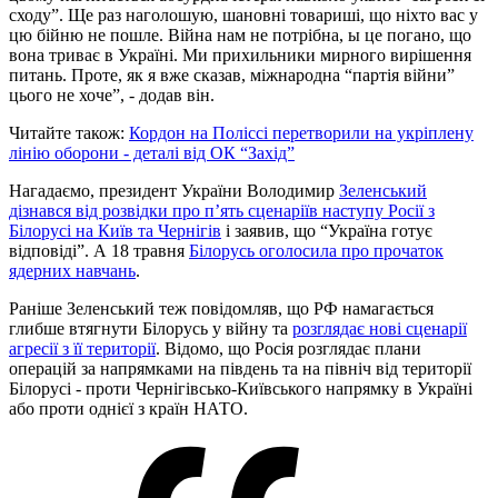
сходу”. Ще раз наголошую, шановні товариші, що ніхто вас у
цю бійню не пошле. Війна нам не потрібна, ы це погано, що
вона триває в Україні. Ми прихильники мирного вирішення
питань. Проте, як я вже сказав, міжнародна “партія війни”
цього не хоче”, - додав він.
Читайте також:
Кордон на Поліссі перетворили на укріплену
лінію оборони - деталі від ОК “Захід”
Нагадаємо, президент України Володимир
Зеленський
дізнався від розвідки про п’ять сценаріїв наступу Росії з
Білорусі на Київ та Чернігів
і заявив, що “Україна готує
відповіді”. А 18 травня
Білорусь оголосила про прочаток
ядерних навчань
.
Раніше Зеленський теж повідомляв, що РФ намагається
глибше втягнути Білорусь у війну та
розглядає нові сценарії
агресії з її території
. Відомо, що Росія розглядає плани
операцій за напрямками на південь та на північ від території
Білорусі - проти Чернігівсько-Київського напрямку в Україні
або проти однієї з країн НАТО.