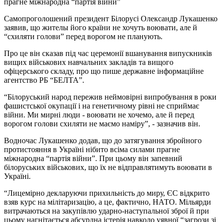
прагне міжнародна “партія війни”
Самопроголошений президент Білорусі Олександр Лукашенко
заявив, що жителы його країни не хочуть воювати, але й
“схиляти голови” перед ворогом не планують.
Про це він сказав під час церемонії вшанування випускників
вищих військових навчальних закладів та вищого
офіцерського складу, про що пише державне інформаційне
агентство РБ “БЕЛТА”.
“Білоруський народ пережив неймовірні випробування в роки
фашистської окупації і на генетичному рівні не сприймає
війни. Ми мирні люди - воювати не хочемо, але й перед
ворогом голови схиляти не маємо наміру”, - зазначив він.
Водночас Лукашенко додав, що до затягування збройного
протистояння в Україні нібито всіма силами прагне
міжнародна “партія війни”. При цьому він запевний
білоруських військових, що їх не відправлятимуть воювати в
Україні.
“Лицемірно декларуючи прихильність до миру, ЄC відкрито
взяв курс на мілітаризацію, а це, фактично, НАТО. Мільярди
витрачаються на закупівлю ударно-наступальної зброї й при
цьому нагнітається абсурдна істерія навколо уявної “загрози зі