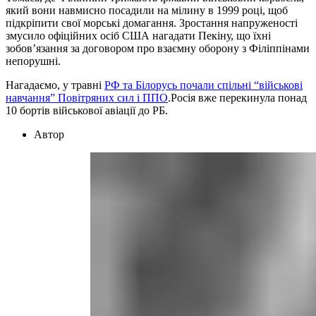
який вони навмисно посадили на мілину в 1999 році, щоб
підкріпити свої морські домагання. Зростання напруженості
змусило офіційних осіб США нагадати Пекіну, що їхні
зобов’язання за договором про взаємну оборону з Філіппінами
непорушні.
Нагадаємо, у травні
РФ та Білорусь почали спільні “військові
навчання” Повітряних сил і ППО
.Росія вже перекинула понад
10 бортів військової авіації до РБ.
Автор