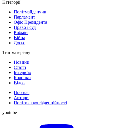
Категорії
Політмайданчик
Парламент
Офіс Президента
Право і суд
Кабмін
Війна
Досьє
Тип матеріалу
Новини
Статті
Інтерв’ю
Колонки
Відео
Про нас
Автори
Політика конфіденційності
youtube