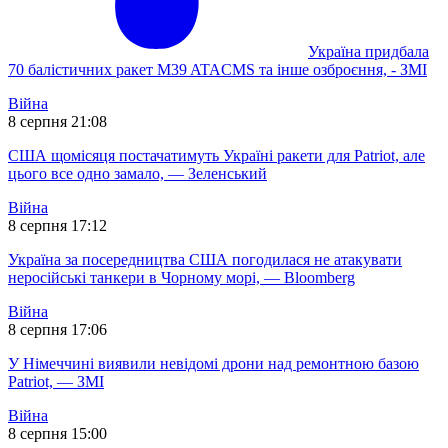
Україна придбала
70 балістичних ракет M39 ATACMS та інше озброєння, - ЗМІ
Війна
8 серпня 21:08
США щомісяця постачатимуть Україні ракети для Patriot, але
цього все одно замало, — Зеленський
Війна
8 серпня 17:12
Україна за посередництва США погодилася не атакувати
неросійські танкери в Чорному морі, — Bloomberg
Війна
8 серпня 17:06
У Німеччині виявили невідомі дрони над ремонтною базою
Patriot, — ЗМІ
Війна
8 серпня 15:00