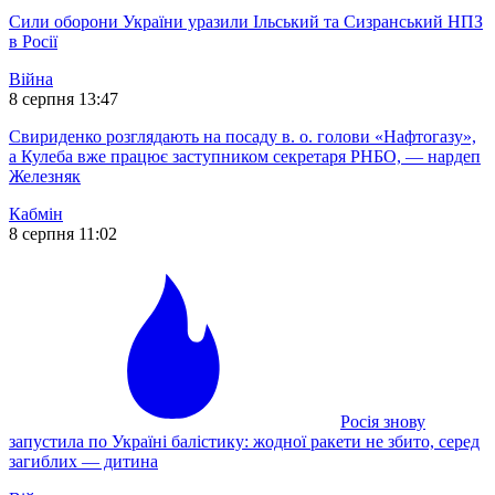
Сили оборони України уразили Ільський та Сизранський НПЗ
в Росії
Війна
8 серпня 13:47
Свириденко розглядають на посаду в. о. голови «Нафтогазу»,
а Кулеба вже працює заступником секретаря РНБО, — нардеп
Железняк
Кабмін
8 серпня 11:02
Росія знову
запустила по Україні балістику: жодної ракети не збито, серед
загиблих — дитина