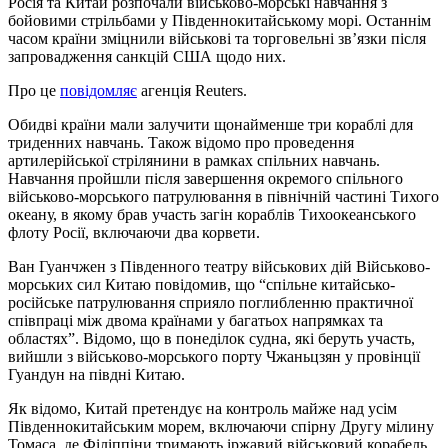
Росія та Китай розпочали військово-морські навчання з
бойовими стрільбами у Південнокитайському морі. Останнім
часом країни зміцнили військові та торговельні зв’язки після
запровадження санкцій США щодо них.
Про це
повідомляє
агенція Reuters.
Обидві країни мали залучити щонайменше три кораблі для
триденних навчань. Також відомо про проведення
артилерійської стрілянини в рамках спільних навчань.
Навчання пройшли після завершення окремого спільного
військово-морського патрулювання в північній частині Тихого
океану, в якому брав участь загін кораблів Тихоокеанського
флоту Росії, включаючи два корвети.
Ван Гуанчжен з Південного театру військових дій Військово-
морських сил Китаю повідомив, що “спільне китайсько-
російське патрулювання сприяло поглибленню практичної
співпраці між двома країнами у багатьох напрямках та
областях”. Відомо, що в понеділок судна, які беруть участь,
вийшли з військово-морського порту Чжаньцзян у провінції
Гуандун на півдні Китаю.
Як відомо, Китай претендує на контроль майже над усім
Південнокитайським морем, включаючи спірну Другу мілину
Томаса, де Філіппіни тримають іржавий військовий корабель,