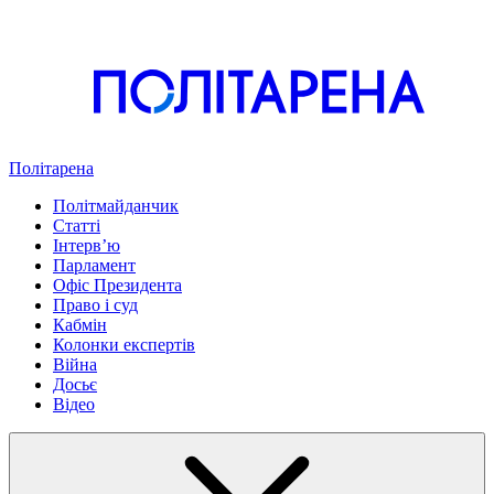
Політарена
Політмайданчик
Статті
Інтервʼю
Парламент
Офіс Президента
Право і суд
Кабмін
Колонки експертів
Війна
Досьє
Відео