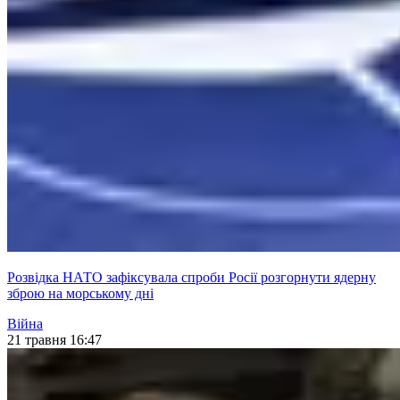
Розвідка НАТО зафіксувала спроби Росії розгорнути ядерну
зброю на морському дні
Війна
21 травня 16:47