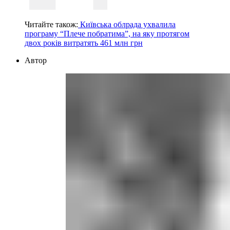
Читайте також:
Київська облрада ухвалила
програму “Плече побратима”, на яку протягом
двох років витратять 461 млн грн
Автор