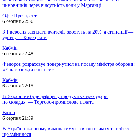
чиновників через відсутність води у Марганці
Офіс Президента
6 серпня 22:56
З 1 вересня зарплати вчителів зростуть на 20%, а стипендії —
удвічі, — Корецький
Кабмін
6 серпня 22:48
Федоров розраховує повернутися на посаду міністра оборони:
«У нас завжди є шанси»
Кабмін
6 серпня 22:15
В Україні не буде дефіциту продуктів через удари
по складах, — Торгово-промислова палата
Війна
6 серпня 21:39
В Україні по-новому вимикатимуть світло взимку та влітку:
що змінилося