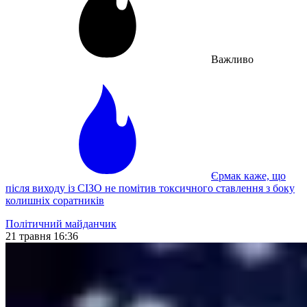
Важливо
Єрмак каже, що
після виходу із СІЗО не помітив токсичного ставлення з боку
колишніх соратників
Політичний майданчик
21 травня 16:36