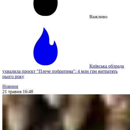
Важливо
Київська облрада
ухвалила проєкт "Плече побратима": 4 млн грн витратять
цього року
Новини
21 травня 16:48