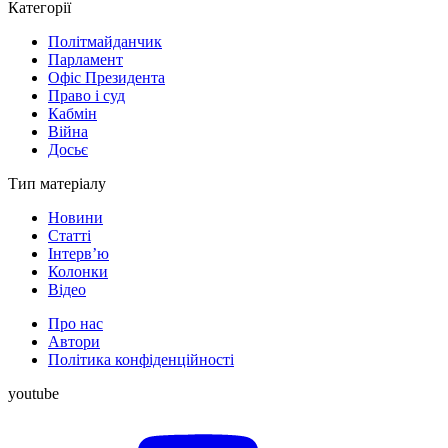
Категорії
Політмайданчик
Парламент
Офіс Президента
Право і суд
Кабмін
Війна
Досьє
Тип матеріалу
Новини
Статті
Інтерв’ю
Колонки
Відео
Про нас
Автори
Політика конфіденційності
youtube