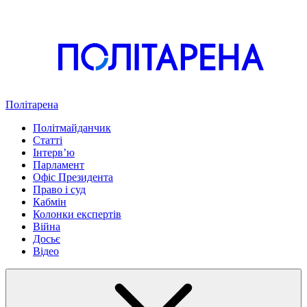
Політарена
Політмайданчик
Статті
Інтервʼю
Парламент
Офіс Президента
Право і суд
Кабмін
Колонки експертів
Війна
Досьє
Відео