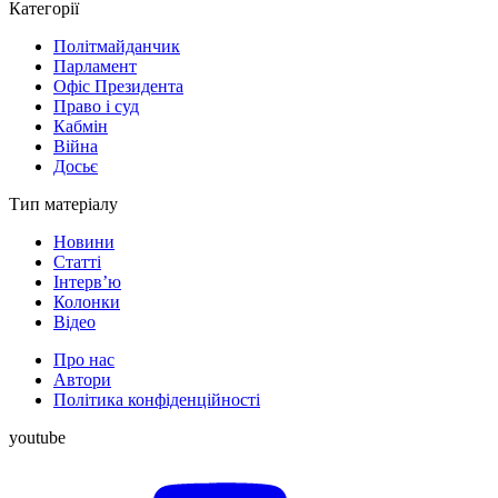
Категорії
Політмайданчик
Парламент
Офіс Президента
Право і суд
Кабмін
Війна
Досьє
Тип матеріалу
Новини
Статті
Інтерв’ю
Колонки
Відео
Про нас
Автори
Політика конфіденційності
youtube