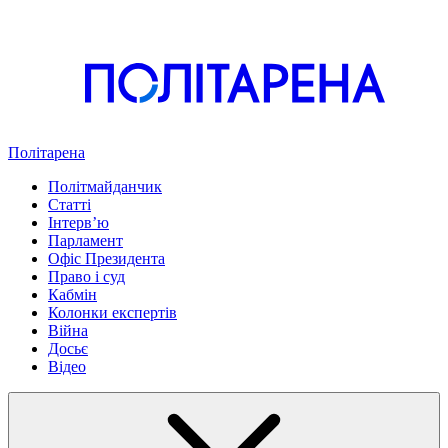
Політарена
Політмайданчик
Статті
Інтервʼю
Парламент
Офіс Президента
Право і суд
Кабмін
Колонки експертів
Війна
Досьє
Відео