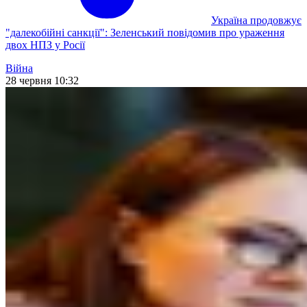
Україна продовжує
"далекобійні санкції": Зеленський повідомив про ураження
двох НПЗ у Росії
Війна
28 червня 10:32