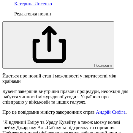
Катерина Лисенко
Редакторка новин
Поширити
Йдеться про новий етап і можливості у партнерстві між
країнами
Кувейт завершив внутрішні правові процедури, необхідні для
набуття чинності міжурядової угоди з Україною про
співпрацю у військовій та інших галузях.
Про це повідомив міністр закордонних справ
Андрій Сибіга
.
"Я вдячний Еміру та Уряду Кувейту, а також моєму колезі
шейху Джарраху Аль-Сабаху за підтримку та сприяння.
Набуття чинності цієї угоди знаменує собою новий етап в