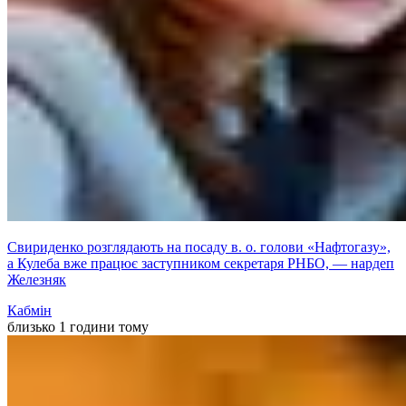
Свириденко розглядають на посаду в. о. голови «Нафтогазу»,
а Кулеба вже працює заступником секретаря РНБО, — нардеп
Железняк
Кабмін
близько 1 години тому