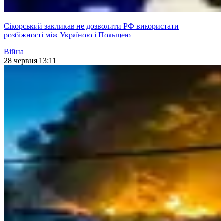
Сікорський закликав не дозволити РФ використати
розбіжності між Україною і Польщею
Війна
28 червня 13:11