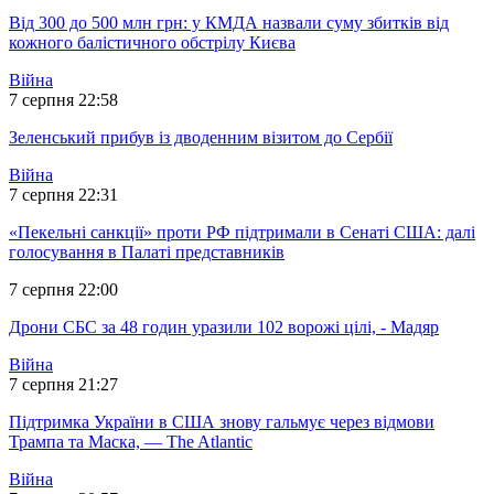
Від 300 до 500 млн грн: у КМДА назвали суму збитків від
кожного балістичного обстрілу Києва
Війна
7 серпня 22:58
Зеленський прибув із дводенним візитом до Сербії
Війна
7 серпня 22:31
«Пекельні санкції» проти РФ підтримали в Сенаті США: далі
голосування в Палаті представників
7 серпня 22:00
Дрони СБС за 48 годин уразили 102 ворожі цілі, - Мадяр
Війна
7 серпня 21:27
Підтримка України в США знову гальмує через відмови
Трампа та Маска, — The Atlantic
Війна