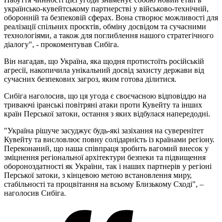
українсько-кувейтському партнерстві у військово-технічній,
оборонній та безпековій сферах. Вона створює можливості для
реалізації спільних проєктів, обміну досвідом та сучасними
технологіями, а також для поглиблення нашого стратегічного
діалогу", - прокоментував Сибіга.
Він нагадав, що Україна, яка щодня протистоїть російській
агресії, накопичила унікальний досвід захисту держави від
сучасних безпекових загроз, яким готова ділитися.
Сибіга наголосив, що ця угода є своєчасною відповіддю на
триваючі іранські повітряні атаки проти Кувейту та інших
країн Перської затоки, остання з яких відбулася напередодні.
"Україна рішуче засуджує будь-які зазіхання на суверенітет
Кувейту та висловлює повну солідарність із країнами регіону.
Переконаний, що наша співпраця зробить вагомий внесок у
зміцнення регіональної архітектури безпеки та підвищення
обороноздатності як України, так і наших партнерів у регіоні
Перської затоки, з кінцевою метою встановлення миру,
стабільності та процвітання на всьому Близькому Сході", –
наголосив Сибіга.