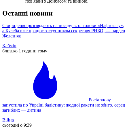
пов'язані з Донбасом та війною.
Останні новини
Свириденко розглядають на посаду в. о. голови «Нафтогазу»,
а Кулеба вже працює заступником секретаря РНБО, — нардеп
Железняк
Кабмін
близько 1 години тому
Росія знову
запустила по Україні балістику: жодної ракети не збито, серед
загиблих — дитина
Війна
сьогодні о 9:39