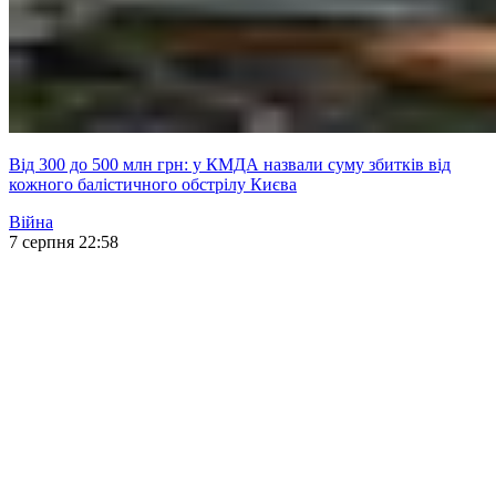
Від 300 до 500 млн грн: у КМДА назвали суму збитків від
кожного балістичного обстрілу Києва
Війна
7 серпня 22:58