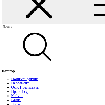
Категорії
Політмайданчик
Парламент
Офіс Президента
Право і суд
Кабмін
Війна
Досьє