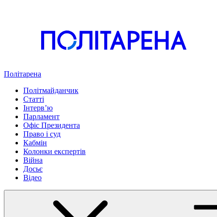
Політарена
Політмайданчик
Статті
Інтервʼю
Парламент
Офіс Президента
Право і суд
Кабмін
Колонки експертів
Війна
Досьє
Відео