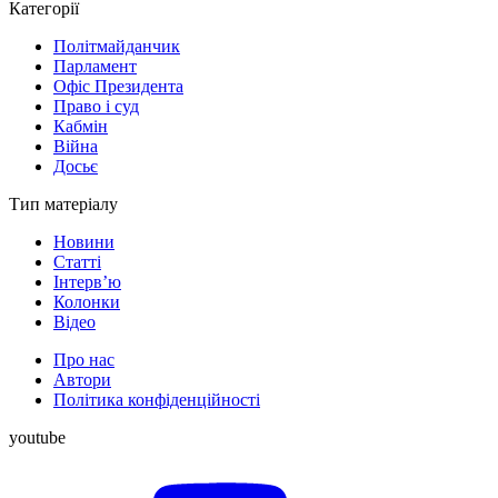
Категорії
Політмайданчик
Парламент
Офіс Президента
Право і суд
Кабмін
Війна
Досьє
Тип матеріалу
Новини
Статті
Інтерв’ю
Колонки
Відео
Про нас
Автори
Політика конфіденційності
youtube