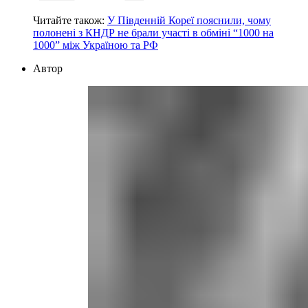
Читайте також:
У Південній Кореї пояснили, чому
полонені з КНДР не брали участі в обміні “1000 на
1000” між Україною та РФ
Автор