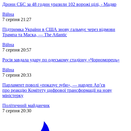
Дрони СБС за 48 годин уразили 102 ворожі цілі, - Мадяр
Війна
7 серпня 21:27
Підтримка України в США знову гальмує через відмови
Трампа та Маска, — The Atlantic
Війна
7 серпня 20:57
Росія завдала удару по одеському стадіону «Чорноморець»
Війна
7 серпня 20:33
Парламент поволі «показує зуби», — нардеп Ар’єв
про реакцію Комітету цифрової трансформації на нову
міністерку
Політичний майданчик
7 серпня 20:30