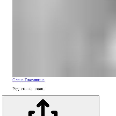
Олена Гнатишина
Редакторка новин