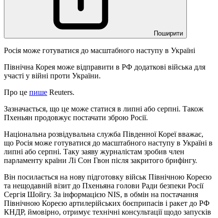
Поширити
Росія може готуватися до масштабного наступу в Україні
Північна Корея може відправити в РФ додаткові війська для
участі у війні проти України.
Про це
пише
Reuters.
Зазначається, що це може статися в липні або серпні. Також
Пхеньян продовжує постачати зброю Росії.
Національна розвідувальна служба Південної Кореї вважає,
що Росія може готуватися до масштабного наступу в Україні в
липні або серпні. Таку заяву журналістам зробив член
парламенту країни Лі Сон Гвон після закритого брифінгу.
Він посилається на нову підготовку військ Північною Кореєю
та нещодавній візит до Пхеньяна голови Ради безпеки Росії
Сергія Шойгу. За інформацією NIS, в обмін на постачання
Північною Кореєю артилерійських боєприпасів і ракет до РФ
КНДР, ймовірно, отримує технічні консультації щодо запусків