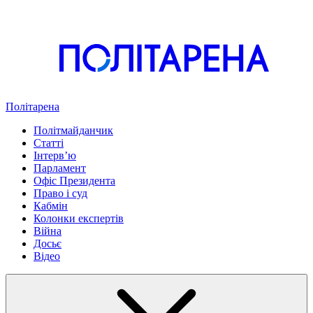
Політарена
Політмайданчик
Статті
Інтервʼю
Парламент
Офіс Президента
Право і суд
Кабмін
Колонки експертів
Війна
Досьє
Відео