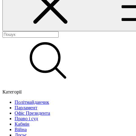
Категорії
Політмайданчик
Парламент
Офіс Президента
Право і суд
Кабмін
Війна
Досьє