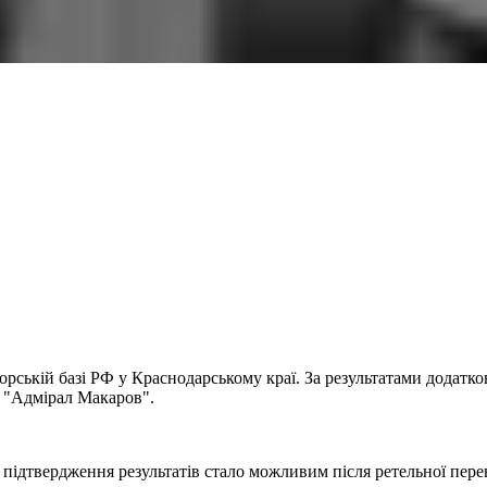
рській базі РФ у Краснодарському краї. За результатами додатк
а "Адмірал Макаров".
е підтвердження результатів стало можливим після ретельної пер