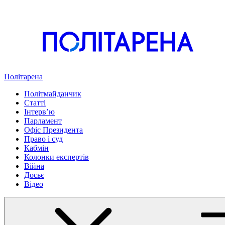
Політарена
Політмайданчик
Статті
Інтервʼю
Парламент
Офіс Президента
Право і суд
Кабмін
Колонки експертів
Війна
Досьє
Відео