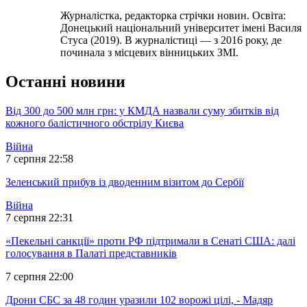
Журналістка, редакторка стрічки новин. Освіта:
Донецький національний університет імені Василя
Стуса (2019). В журналістиці — з 2016 року, де
починала з місцевих вінницьких ЗМІ.
Останні новини
Від 300 до 500 млн грн: у КМДА назвали суму збитків від
кожного балістичного обстрілу Києва
Війна
7 серпня 22:58
Зеленський прибув із дводенним візитом до Сербії
Війна
7 серпня 22:31
«Пекельні санкції» проти РФ підтримали в Сенаті США: далі
голосування в Палаті представників
7 серпня 22:00
Дрони СБС за 48 годин уразили 102 ворожі цілі, - Мадяр