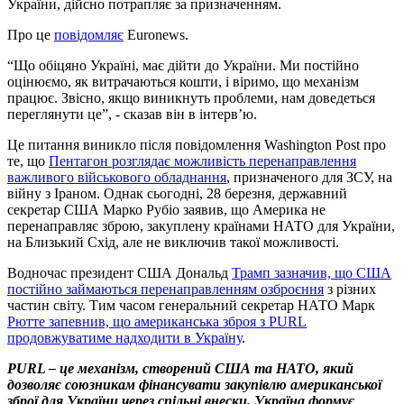
України, дійсно потрапляє за призначенням.
Про це
повідомляє
Euronews.
“Що обіцяно Україні, має дійти до України. Ми постійно
оцінюємо, як витрачаються кошти, і віримо, що механізм
працює. Звісно, якщо виникнуть проблеми, нам доведеться
переглянути це”, - сказав він в інтерв’ю.
Це питання виникло після повідомлення Washington Post про
те, що
Пентагон розглядає можливість перенаправлення
важливого військового обладнання
, призначеного для ЗСУ, на
війну з Іраном. Однак сьогодні, 28 березня, державний
секретар США Марко Рубіо заявив, що Америка не
перенаправляє зброю, закуплену країнами НАТО для України,
на Близький Схід, але не виключив такої можливості.
Водночас президент США Дональд
Трамп зазначив, що США
постійно займаються перенаправленням озброєння
з різних
частин світу. Тим часом генеральний секретар НАТО Марк
Рютте запевнив, що американська зброя з PURL
продовжуватиме надходити в Україну
.
PURL – це механізм, створений США та НАТО, який
дозволяє союзникам фінансувати закупівлю американської
зброї для України через спільні внески. Україна формує