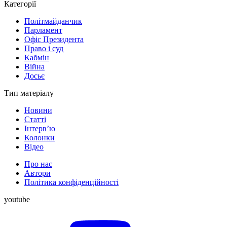
Категорії
Політмайданчик
Парламент
Офіс Президента
Право і суд
Кабмін
Війна
Досьє
Тип матеріалу
Новини
Статті
Інтерв’ю
Колонки
Відео
Про нас
Автори
Політика конфіденційності
youtube