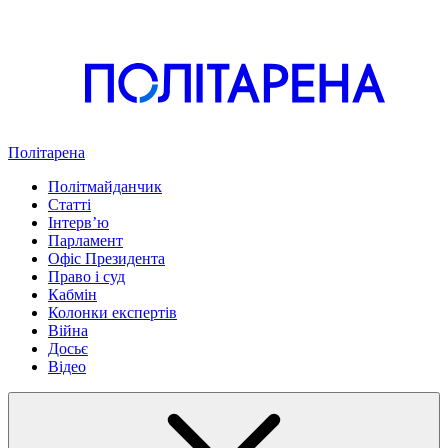
Політарена
Політмайданчик
Статті
Інтервʼю
Парламент
Офіс Президента
Право і суд
Кабмін
Колонки експертів
Війна
Досьє
Відео