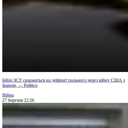
Бійці ЗСУ скаржаться на дефіцит пального через війну США з
Іраном, — Politico
Війна
27 березня 22:26