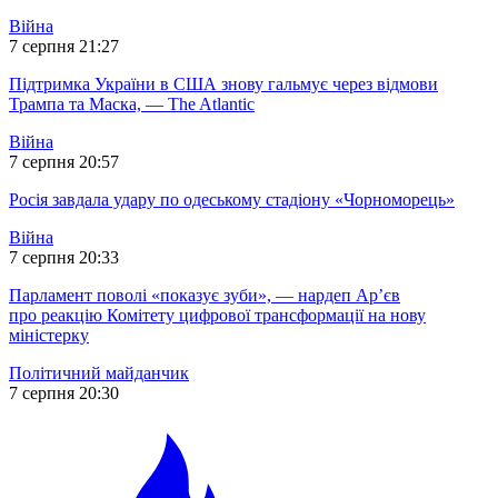
Війна
7 серпня 21:27
Підтримка України в США знову гальмує через відмови
Трампа та Маска, — The Atlantic
Війна
7 серпня 20:57
Росія завдала удару по одеському стадіону «Чорноморець»
Війна
7 серпня 20:33
Парламент поволі «показує зуби», — нардеп Ар’єв
про реакцію Комітету цифрової трансформації на нову
міністерку
Політичний майданчик
7 серпня 20:30