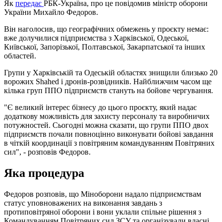
Як
передає
РБК-Україна, про це повідомив міністр оборони
України Михайло Федоров.
Він наголосив, що географічних обмежень у проєкту немає:
вже долучилися підприємства з Харківської, Одеської,
Київської, Запорізької, Полтавської, Закарпатської та інших
областей.
Групи у Харківській та Одеській областях знищили близько 20
ворожих Shahed і дронів-розвідників. Найближчим часом ще
кілька груп ППО підприємств стануть на бойове чергування.
"Є великий інтерес бізнесу до цього проєкту, який надає
додаткову можливість для захисту персоналу та виробничих
потужностей. Сьогодні можна сказати, що групи ППО двох
підприємств почали повноцінно виконувати бойові завдання
в чіткій координації з повітряним командуванням Повітряних
сил", - розповів Федоров.
Яка процедура
Федоров розповів, що Міноборони надало підприємствам
статус уповноважених на виконання завдань з
протиповітряної оборони і вони уклали спільне рішення з
Командуванням Повітряних сил ЗСУ та організували власні