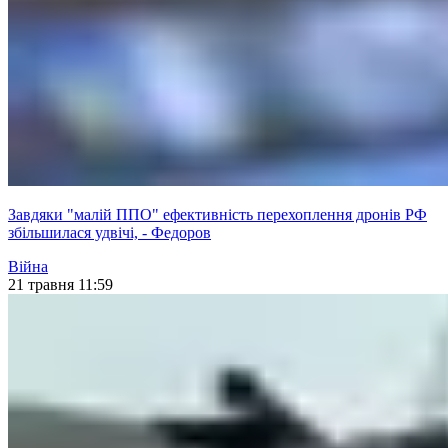
Завдяки "малій ППО" ефективність перехоплення дронів РФ
збільшилася удвічі, - Федоров
Війна
21 травня 11:59