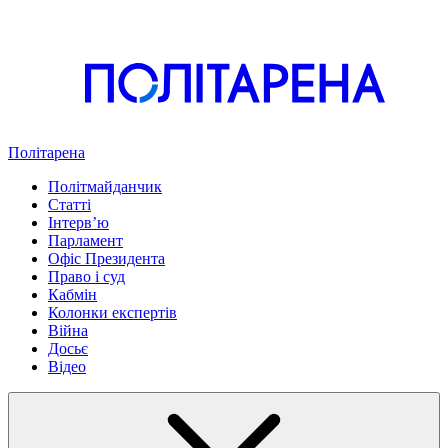
Політарена
Політмайданчик
Статті
Інтервʼю
Парламент
Офіс Президента
Право і суд
Кабмін
Колонки експертів
Війна
Досьє
Відео