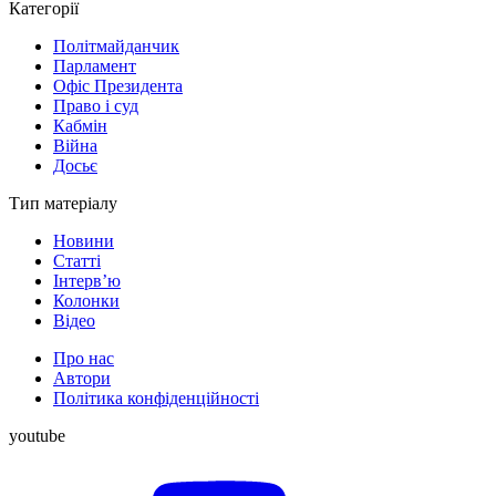
Категорії
Політмайданчик
Парламент
Офіс Президента
Право і суд
Кабмін
Війна
Досьє
Тип матеріалу
Новини
Статті
Інтерв’ю
Колонки
Відео
Про нас
Автори
Політика конфіденційності
youtube