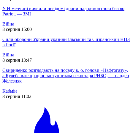
У Німеччині виявили невідомі дрони над ремонтною базою
Patriot, — ЗМІ
Війна
8 серпня 15:00
Сили оборони України уразили Ільський та Сизранський НПЗ
в Росії
Війна
8 серпня 13:47
Свириденко розглядають на посаду в. о. голови «Нафтогазу»,
а Кулеба вже працює заступником секретаря РНБО, — нардеп
Железняк
Кабмін
8 серпня 11:02