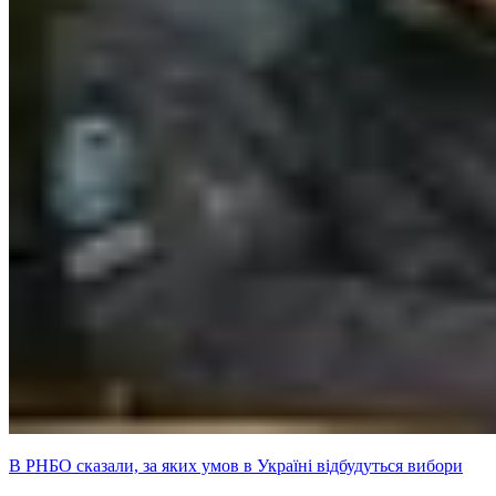
В РНБО сказали, за яких умов в Україні відбудуться вибори