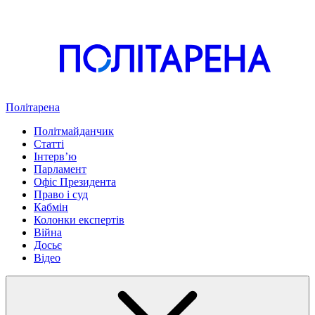
Політарена
Політмайданчик
Статті
Інтервʼю
Парламент
Офіс Президента
Право і суд
Кабмін
Колонки експертів
Війна
Досьє
Відео