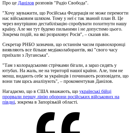
Про це
Данілов
розповів "Радіо Свобода".
"Хочу зауважити, що Російська Федерація не може перемогти
нас військовим шляхом. Тому у неї є так званий план В. Це
через внутрішню дестабілізацію спробувати похитнути нашу
країну. Але ми тут будемо пильними і не допустимо цього.
Зокрема подій, на які розраховує Росія", – сказав він.
Секретар РНБО зазначив, що останнім часом правоохоронці
виявляють все більше медіаколаборантів, які "свого часу
приїхали з Луганська".
"Там з колорадськими стрічками бігали, а зараз сидять у
ютубах. На жаль, не на території нашої країни. Але, тим не
менш, видають себе за українців і починають розповідати, що
вони там щось аналізують", – прокоментував Данілов.
Нагадаємо, що в США вважають, що
українські бійці
прорвали першу лінію оборони російських військових на
півдні
, зокрема в Запорізькій області.