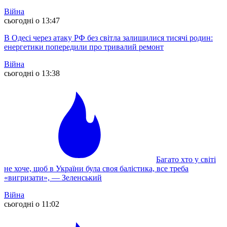
Війна
сьогодні о 13:47
В Одесі через атаку РФ без світла залишилися тисячі родин:
енергетики попередили про тривалий ремонт
Війна
сьогодні о 13:38
Багато хто у світі
не хоче, щоб в України була своя балістика, все треба
«вигризати», — Зеленський
Війна
сьогодні о 11:02