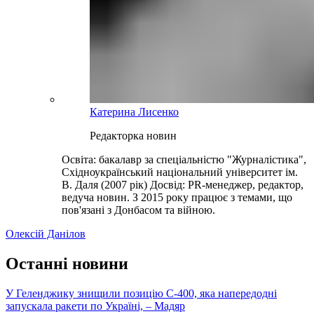
Катерина Лисенко
Редакторка новин
Освіта: бакалавр за спеціальністю "Журналістика",
Східноукраїнський національний університет ім.
В. Даля (2007 рік) Досвід: PR-менеджер, редактор,
ведуча новин. З 2015 року працює з темами, що
пов'язані з Донбасом та війною.
Олексій Данілов
Останні новини
У Геленджику знищили позицію С-400, яка напередодні
запускала ракети по Україні, – Мадяр