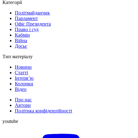
Категорії
Політмайданчик
Парламент
Офіс Президента
Право і суд
Кабмін
Війна
Досьє
Тип матеріалу
Новини
Статті
Інтерв’ю
Колонки
Відео
Про нас
Автори
Політика конфіденційності
youtube