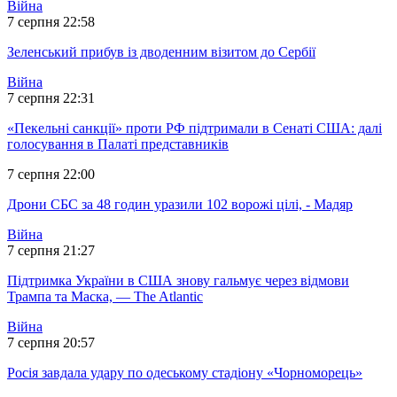
Війна
7 серпня 22:58
Зеленський прибув із дводенним візитом до Сербії
Війна
7 серпня 22:31
«Пекельні санкції» проти РФ підтримали в Сенаті США: далі
голосування в Палаті представників
7 серпня 22:00
Дрони СБС за 48 годин уразили 102 ворожі цілі, - Мадяр
Війна
7 серпня 21:27
Підтримка України в США знову гальмує через відмови
Трампа та Маска, — The Atlantic
Війна
7 серпня 20:57
Росія завдала удару по одеському стадіону «Чорноморець»