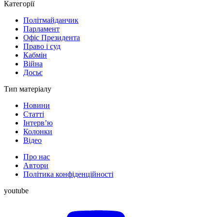
Категорії
Політмайданчик
Парламент
Офіс Президента
Право і суд
Кабмін
Війна
Досьє
Тип матеріалу
Новини
Статті
Інтерв’ю
Колонки
Відео
Про нас
Автори
Політика конфіденційності
youtube