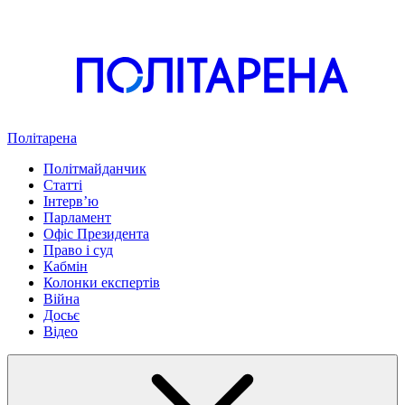
Політарена
Політмайданчик
Статті
Інтервʼю
Парламент
Офіс Президента
Право і суд
Кабмін
Колонки експертів
Війна
Досьє
Відео