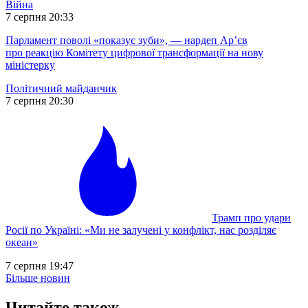
Війна
7 серпня 20:33
Парламент поволі «показує зуби», — нардеп Ар’єв
про реакцію Комітету цифрової трансформації на нову
міністерку
Політичний майданчик
7 серпня 20:30
Трамп про удари
Росії по Україні: «Ми не залучені у конфлікт, нас розділяє
океан»
7 серпня 19:47
Більше новин
Читайте також