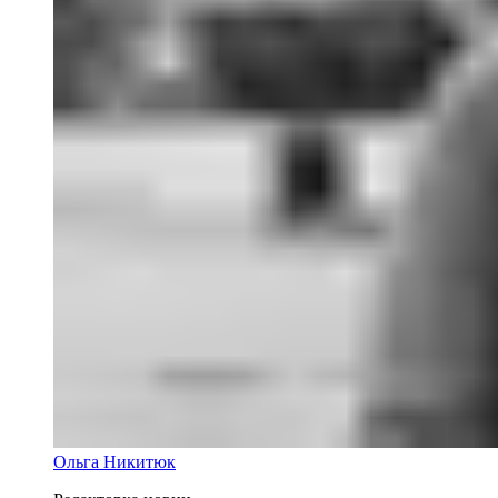
Ольга Никитюк