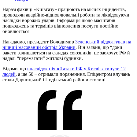
Наразі фахівці «Київгазу» працюють на місцях інцидентів,
проводячи аварійно-відновлювальні роботи та ліквідовуючи
наслідки ворожих ударів. Інформація щодо масштабів
пошкоджень та термінів відновлення послуги постійно
оновлюється.
Нагадаємо, президент Володимир
Зеленський відреагував на
нічний масований обстріл України
. Він заявив, що “доки
ракети залишаються на складах союзників, це заохочує РФ й
надалі “перемагати” житлові будинки.
Відомо, що
внаслідок нічної атаки РФ у Києві загинули 12
людей
, а ще 50 – отримали пораненння. Епіцентром влучань
стали Дарницький і Подільський райони столиці.