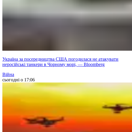
Україна за посередництва США погодилася не атакувати
неросійські танкери в Чорному морі, — Bloomberg
Війна
сьогодні о 17:06