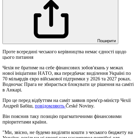
Поширити
Проте всередині чеського керівництва немає єдності щодо
цього питання
Чехія не братиме на себе фінансових зобов'язань у межах
нової ініціативи НАТО, яка передбачає виділення Україні по
70 мільярдів євро військової підтримки у 2026 та 2027 роках.
Водночас Прага не збирається блокувати це рішення на саміті
в Анкарі.
Про це перед відбуттям на саміт заявив прем'єр-міністр Чехії
Андрей Бабіш,
повідомляють
České Noviny.
Він пояснив таку позицію прагматичними фінансовими
пріоритетами країни.
"Ми, звісно, не будемо виділяти кошти з чеського бюджету на
Україну, оскільки ці гроші нам насамперед потрібні для