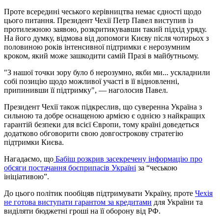
Проте всередині чеського керівництва немає єдності щодо
цього питання. Президент Чехії Петр Павел виступив із
протилежною заявою, розкритикувавши такий підхід уряду.
На його думку, відмова від допомоги Києву після чотирьох з
половиною років інтенсивної підтримки є нерозумним
кроком, який може зашкодити самій Празі в майбутньому.
"З нашої точки зору було б нерозумно, якби ми... ускладнили
собі позицію щодо можливої участі в її відновленні,
припинивши її підтримку", — наголосив Павел.
Президент Чехії також підкреслив, що суверенна Україна з
сильною та добре оснащеною армією є однією з найкращих
гарантій безпеки для всієї Європи, тому країні доведеться
додатково обговорити свою довгострокову стратегію
підтримки Києва.
Нагадаємо, що
Бабіш розкрив засекречену інформацію про
обсяги постачання боєприпасів Україні
за “чеською
ініціативою”.
До цього політик пообіцяв підтримувати Україну, проте
Чехія
не готова виступати гарантом за кредитами
для України та
виділяти бюджетні гроші на її оборону від РФ.