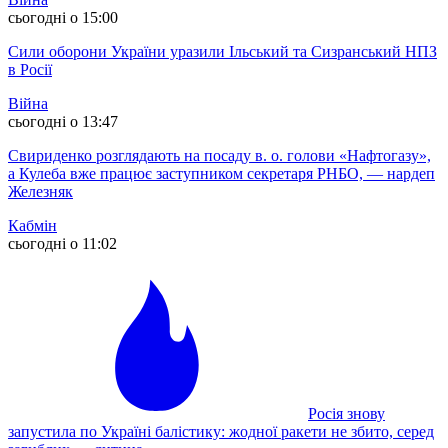
сьогодні о 15:00
Сили оборони України уразили Ільський та Сизранський НПЗ
в Росії
Війна
сьогодні о 13:47
Свириденко розглядають на посаду в. о. голови «Нафтогазу»,
а Кулеба вже працює заступником секретаря РНБО, — нардеп
Железняк
Кабмін
сьогодні о 11:02
Росія знову
запустила по Україні балістику: жодної ракети не збито, серед