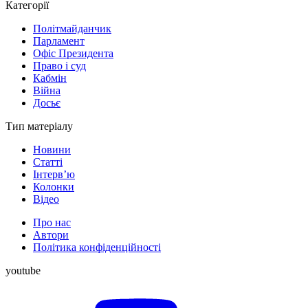
Категорії
Політмайданчик
Парламент
Офіс Президента
Право і суд
Кабмін
Війна
Досьє
Тип матеріалу
Новини
Статті
Інтерв’ю
Колонки
Відео
Про нас
Автори
Політика конфіденційності
youtube