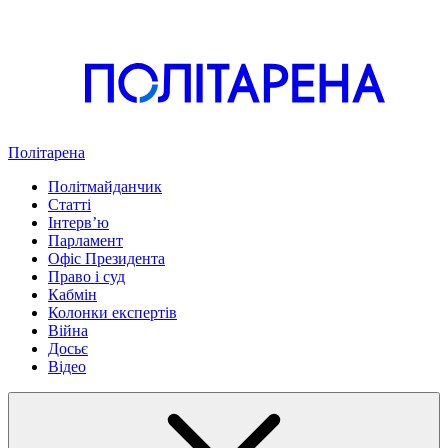
Політарена
Політмайданчик
Статті
Інтервʼю
Парламент
Офіс Президента
Право і суд
Кабмін
Колонки експертів
Війна
Досьє
Відео