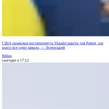
США щомісяця постачатимуть Україні ракети для Patriot, але
цього все одно замало, — Зеленський
Війна
сьогодні о 17:12