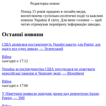
Редакторка новин
Понад 15 років працюю в онлайн-медіа,
висвітлюючи суспільно-політичні події та важливі
новини України й світу. Для мене головне — щоб
читач отримував перевірену інформацію швидко.
Останні новини
США щомісяця постачатимуть Україні ракети для Patriot, але
цього все одно замало, — Зеленський
Війна
сьогодні о 17:12
Україна за посередництва США погодилася не атакувати
неросійські танкери в Чорному морі, — Bloomberg
Війна
сьогодні о 17:06
У Німеччині виявили невідомі дрони над ремонтною базою
Patriot, — ЗМІ
Війна