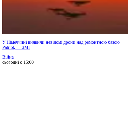
У Німеччині виявили невідомі дрони над ремонтною базою
Patriot, — ЗМІ
Війна
сьогодні о 15:00