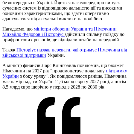
безпосередньо в Україні. Йдеться насамперед про випуск
сучасних систем із відповідною дальністю дії та високими
бойовими характеристиками, що здатні оперативно
адаптуватися під актуальні виклики на полі бою.
Нагадаємо, що
міністри оборони України та Німеччини
Михайло Федоров і Пісторіус
здійснили спільну поїздку до
прифронтових регіонів, де відвідали штаби на передовій.
Також
Пісторіус назвав переваги, які отримує Німеччина від
військової підтримки
України.
А міністр фінансів Ларс Клінгбайль повідомив, що бюджет
Німеччини на 2027 рік “продемонструє подальшу
підтримку
України
з боку уряду”. Як повідомлялося раніше, Німеччина
має намір надати Україні 11,6 млрд євро у 2027 році, а потім –
8,5 млрд євро щорічно у період з 2028 по 2030 рік.