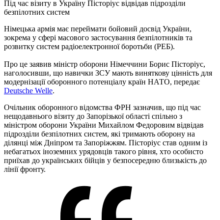
Під час візиту в Україну Пісторіус відвідав підрозділи
безпілотних систем
Німецька армія має переймати бойовий досвід України,
зокрема у сфері масового застосування безпілотників та
розвитку систем радіоелектронної боротьби (РЕБ).
Про це заявив міністр оборони Німеччини Борис Пісторіус,
наголосивши, що навички ЗСУ мають виняткову цінність для
модернізації оборонного потенціалу країн НАТО, передає
Deutsche Welle
.
Очільник оборонного відомства ФРН зазначив, що під час
нещодавнього візиту до Запорізької області спільно з
міністром оборони України Михайлом Федоровим відвідав
підрозділи безпілотних систем, які тримають оборону на
ділянці між Дніпром та Запоріжжям. Пісторіус став одним із
небагатьох іноземних урядовців такого рівня, хто особисто
приїхав до українських бійців у безпосередню близькість до
лінії фронту.