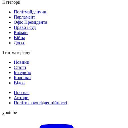
Категорії
Політмайданчик
Парламент
Офіс Президента
Право і суд
Кабмін
Війна
Досьє
Тип матеріалу
Новини
Статті
Інтерв’ю
Колонки
Відео
Про нас
Автори
Політика конфіденційності
youtube