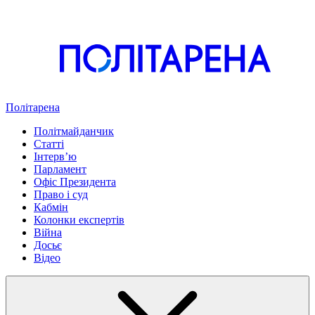
Політарена
Політмайданчик
Статті
Інтервʼю
Парламент
Офіс Президента
Право і суд
Кабмін
Колонки експертів
Війна
Досьє
Відео