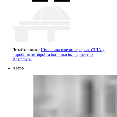
Читайте також:
Німеччина вже випереджає США у
виробництві зброї та боприпасів, – директор
Rheinmetall
Автор