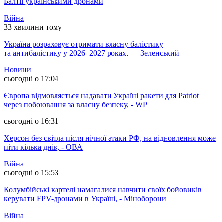
Балтії українськими дронами
Війна
33 хвилини тому
Україна розраховує отримати власну балістику
та антибалістику у 2026–2027 роках, — Зеленський
Новини
сьогодні о 17:04
Європа відмовляється надавати Україні ракети для Patriot
через побоювання за власну безпеку, - WP
сьогодні о 16:31
Херсон без світла після нічної атаки РФ, на відновлення може
піти кілька днів, - ОВА
Війна
сьогодні о 15:53
Колумбійські картелі намагалися навчити своїх бойовиків
керувати FPV-дронами в Україні, - Міноборони
Війна