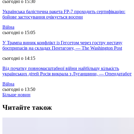
сьогодні о 15:30
Українська балістична ракета FP-7 проходить сертифікацію:
бойове застосування очікується восени
Війна
сьогодні о 15:05
У Трампа виник конфлікт із Гегсетом через гостру нестачу
боєприпасів на складах Пентагону, — The Washington Post
сьогодні о 14:15
Від початку повномасштабної війни найбільшу кількість
українських дітей Росія викрала з Луганщини, — Опендатабот
Війна
сьогодні о 13:50
Більше новин
Читайте також