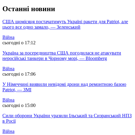
Останні новини
США щомісяця постачатимуть Україні ракети для Patriot, але
цього все одно замало, — Зеленський
Війна
сьогодні о 17:12
Україна за посередництва США погодилася не атакувати
неросійські танкери в Чорному морі, — Bloomberg
Війна
сьогодні о 17:06
У Німеччині виявили невідомі дрони над ремонтною базою
Patriot, — ЗМІ
Війна
сьогодні о 15:00
Сили оборони України уразили Ільський та Сизранський НПЗ
в Росії
Війна