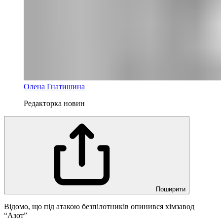
Олена Гнатишина
Редакторка новин
Поширити
Відомо, що під атакою безпілотників опинився хімзавод
“Азот”