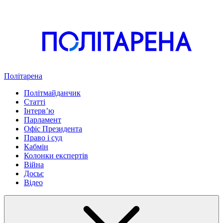
Політарена
Політмайданчик
Статті
Інтервʼю
Парламент
Офіс Президента
Право і суд
Кабмін
Колонки експертів
Війна
Досьє
Відео