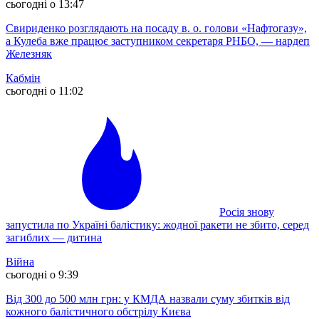
сьогодні о 13:47
Свириденко розглядають на посаду в. о. голови «Нафтогазу»,
а Кулеба вже працює заступником секретаря РНБО, — нардеп
Железняк
Кабмін
сьогодні о 11:02
Росія знову
запустила по Україні балістику: жодної ракети не збито, серед
загиблих — дитина
Війна
сьогодні о 9:39
Від 300 до 500 млн грн: у КМДА назвали суму збитків від
кожного балістичного обстрілу Києва