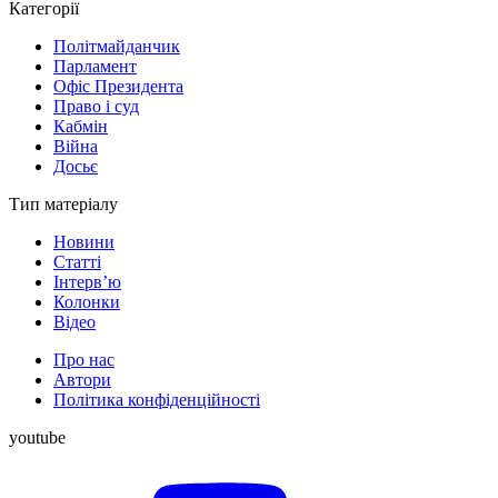
Категорії
Політмайданчик
Парламент
Офіс Президента
Право і суд
Кабмін
Війна
Досьє
Тип матеріалу
Новини
Статті
Інтерв’ю
Колонки
Відео
Про нас
Автори
Політика конфіденційності
youtube