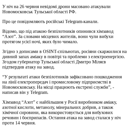
У ніч на 26 червня невідомі дрони масовано атакували
Новомосковськ Тульської області РФ.
Про це повідомляють російські Telegram-канали.
Відомо, що під атакою безпілотників опинився хімзавод
“Азот”. За словами місцевих жителів, вони чули вибухи
протягом усієї ночі, яких було чимало.
Згідно з дописами в OSINT-спільнотах, росіяни скаржилися на
дивний запах аміаку в повітрі та проблеми з електроенергією.
Згодом губернатор Тульської області Дмитро Міляєв
підтвердив атаку на завод.
“У результаті атаки безпілотників зафіксовано пошкодження
на лінії електропередач і промисловому підприємстві в
Новомосковську. На місці працюють екстрені служби”, -
написав він у Telegram.
Хімзавод “Азот” є найбільшим у Росії виробником аміаку,
азотної кислоти, метанолу, мінеральних добрив, а також
хімічної сировини, яка використовується для вибухових
речовин і боєприпасів. Остання атака на завод сталася у ніч
проти 14 червня.