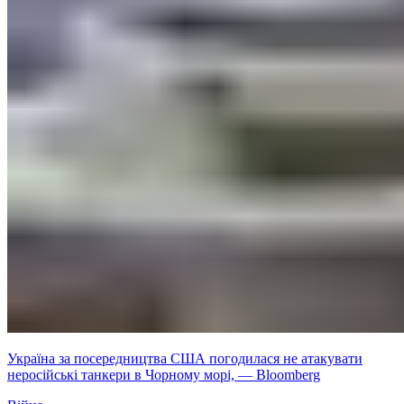
Україна за посередництва США погодилася не атакувати
неросійські танкери в Чорному морі, — Bloomberg