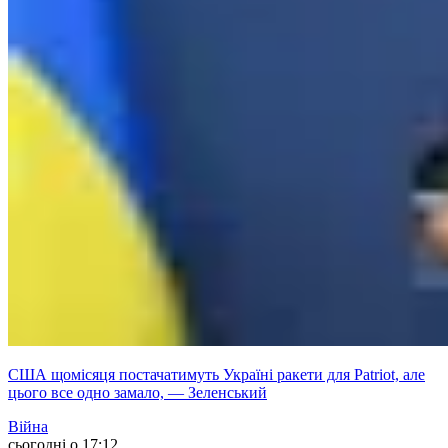
США щомісяця постачатимуть Україні ракети для Patriot, але
цього все одно замало, — Зеленський
Війна
сьогодні о 17:12