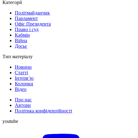
Категорії
Політмайданчик
Парламент
Офіс Президента
Право і суд
Кабмін
Війна
Досьє
Тип матеріалу
Новини
Статті
Інтерв’ю
Колонки
Відео
Про нас
Автори
Політика конфіденційності
youtube