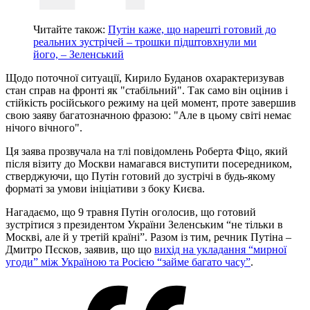
Читайте також:
Путін каже, що нарешті готовий до
реальних зустрічей – трошки підштовхнули ми
його, – Зеленський
Щодо поточної ситуації, Кирило Буданов охарактеризував
стан справ на фронті як "стабільний". Так само він оцінив і
стійкість російського режиму на цей момент, проте завершив
свою заяву багатозначною фразою: "Але в цьому світі немає
нічого вічного".
Ця заява прозвучала на тлі повідомлень Роберта Фіцо, який
після візиту до Москви намагався виступити посередником,
стверджуючи, що Путін готовий до зустрічі в будь-якому
форматі за умови ініціативи з боку Києва.
Нагадаємо, що 9 травня Путін оголосив, що готовий
зустрітися з президентом України Зеленським “не тільки в
Москві, але й у третій країні”. Разом із тим, речник Путіна –
Дмитро Пєсков, заявив, що що
вихід на укладання “мирної
угоди” між Україною та Росією “займе багато часу”
.