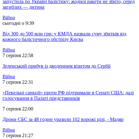
запустила по Україні балістику: жодної ракети не збито, серед
загиблих — дитина
Війна
сьогодні о 9:39
Від 300 до 500 млн грн: у КМДА назвали суму збитків від
кожного балістичного обстрілу Києва
Війна
7 серпня 22:58
Зеленський прибув із дводенним візитом до Сербії
Війна
7 серпня 22:31
«Пекельні санкції» проти РФ підтримали в Сенаті США: далі
голосування в Палаті представників
7 серпня 22:00
Дрони СБС за 48 годин уразили 102 ворожі цілі, - Мадяр
Війна
7 серпня 21:27