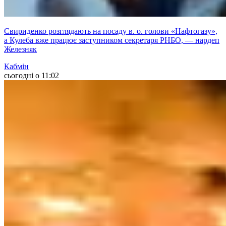
Свириденко розглядають на посаду в. о. голови «Нафтогазу»,
а Кулеба вже працює заступником секретаря РНБО, — нардеп
Железняк
Кабмін
сьогодні о 11:02