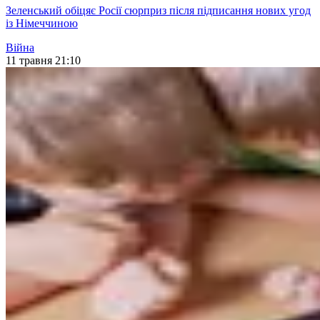
Зеленський обіцяє Росії сюрприз після підписання нових угод
із Німеччиною
Війна
11 травня 21:10