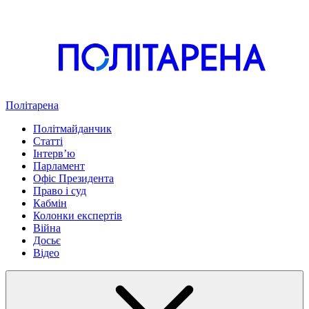
Політарена
Політмайданчик
Статті
Інтервʼю
Парламент
Офіс Президента
Право і суд
Кабмін
Колонки експертів
Війна
Досьє
Відео