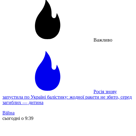
Важливо
Росія знову
запустила по Україні балістику: жодної ракети не збито, серед
загиблих — дитина
Війна
сьогодні о 9:39