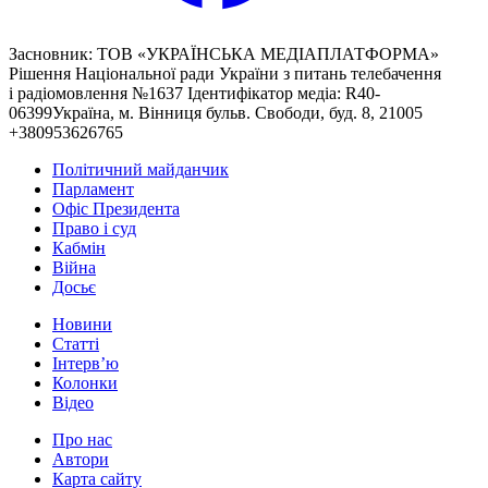
Засновник: ТОВ «УКРАЇНСЬКА МЕДІАПЛАТФОРМА»
Рішення Національної ради України з питань телебачення
і радіомовлення №1637 Ідентифікатор медіа: R40-
06399Україна, м. Вінниця бульв. Свободи, буд. 8, 21005
+380953626765
Політичний майданчик
Парламент
Офіс Президента
Право і суд
Кабмін
Війна
Досьє
Новини
Статті
Інтерв’ю
Колонки
Відео
Про нас
Автори
Карта сайту