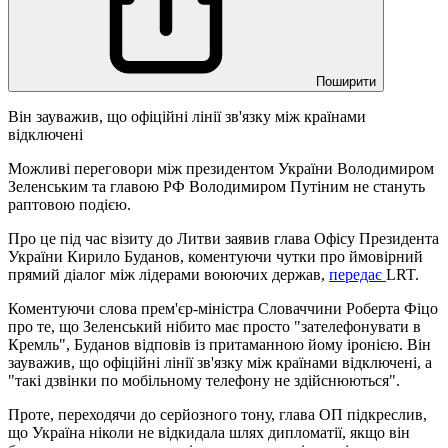
Поширити
Він зауважив, що офіційні лінії зв'язку між країнами
відключені
Можливі переговори між президентом України Володимиром
Зеленським та главою РФ Володимиром Путіним не стануть
раптовою подією.
Про це під час візиту до Литви заявив глава Офісу Президента
України Кирило Буданов, коментуючи чутки про ймовірний
прямий діалог між лідерами воюючих держав,
передає
LRT.
Коментуючи слова прем'єр-міністра Словаччини Роберта Фіцо
про те, що Зеленський нібито має просто "зателефонувати в
Кремль", Буданов відповів із притаманною йому іронією. Він
зауважив, що офіційні лінії зв'язку між країнами відключені, а
"такі дзвінки по мобільному телефону не здійснюються".
Проте, переходячи до серйозного тону, глава ОП підкреслив,
що Україна ніколи не відкидала шлях дипломатії, якщо він