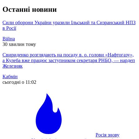
Останні новини
Сили оборони України уразили Ільський та Сизранський НПЗ
в Росії
Війна
30 хвилин тому
Свириденко розглядають на посаду в. о. голови «Нафтогазу»,
а Кулеба вже працює заступником секретаря РНБО, — нардеп
Железняк
Кабмін
сьогодні о 11:02
Росія знову