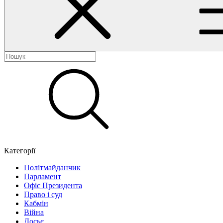
Категорії
Політмайданчик
Парламент
Офіс Президента
Право і суд
Кабмін
Війна
Досьє