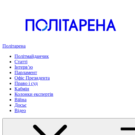
Політарена
Політмайданчик
Статті
Інтервʼю
Парламент
Офіс Президента
Право і суд
Кабмін
Колонки експертів
Війна
Досьє
Відео