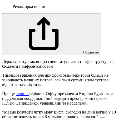
Редакторка новин
Поширити
Держава готує закон про спецстатус, захист інфраструктури та
бюджети прифронтових зон
Тимчасові рішення для прифронтових територій більше не
закривають наявних потреб, оскільки ситуація там суттєво
відрізняється від тилу.
Про це
заявив
керівник Офісу президента Кирило Буданов за
підсумками координаційної наради з прем'єр-міністеркою
Юлією Свириденко, урядовцями та нардепами.
"Маємо розуміти чітку мову цифр: сьогодні на лінії вогню у 10
областях живуть понад 6 мільйонів наших громадян", —