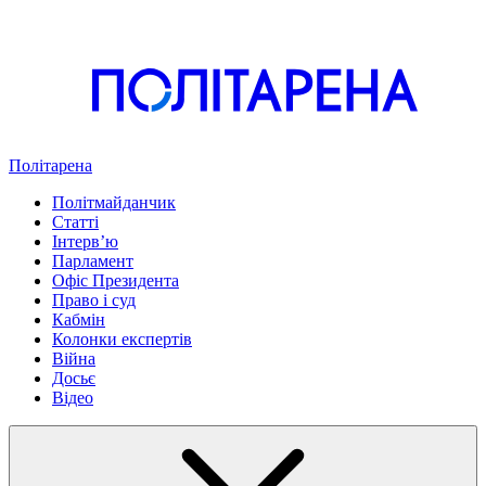
Політарена
Політмайданчик
Статті
Інтервʼю
Парламент
Офіс Президента
Право і суд
Кабмін
Колонки експертів
Війна
Досьє
Відео