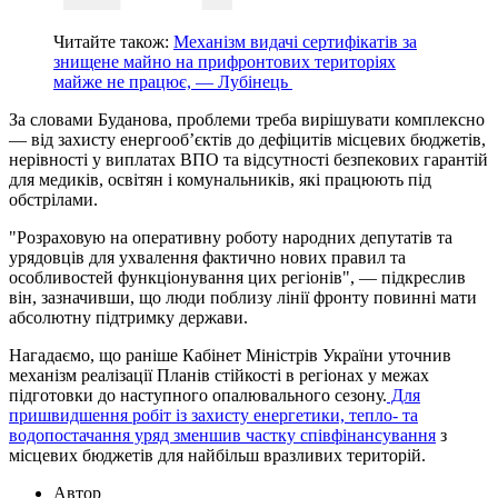
Читайте також:
Механізм видачі сертифікатів за
знищене майно на прифронтових територіях
майже не працює, — Лубінець
За словами Буданова, проблеми треба вирішувати комплексно
— від захисту енергооб’єктів до дефіцитів місцевих бюджетів,
нерівності у виплатах ВПО та відсутності безпекових гарантій
для медиків, освітян і комунальників, які працюють під
обстрілами.
"Розраховую на оперативну роботу народних депутатів та
урядовців для ухвалення фактично нових правил та
особливостей функціонування цих регіонів", — підкреслив
він, зазначивши, що люди поблизу лінії фронту повинні мати
абсолютну підтримку держави.
Нагадаємо, що раніше Кабінет Міністрів України уточнив
механізм реалізації Планів стійкості в регіонах у межах
підготовки до наступного опалювального сезону.
Для
пришвидшення робіт із захисту енергетики, тепло- та
водопостачання уряд зменшив частку співфінансування
з
місцевих бюджетів для найбільш вразливих територій.
Автор