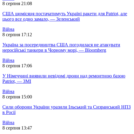
8 серпня 21:08
США щомісяця постачатимуть Україні ракети для Patriot, але
цього все одно замало, — Зеленський
Війна
8 серпня 17:12
Україна за посередництва США погодилася не атакувати
неросійські танкери в Чорному морі, — Bloomberg
Війна
8 серпня 17:06
У Німеччині виявили невідомі дрони над ремонтною базою
Patriot, — ЗМІ
Війна
8 серпня 15:00
Сили оборони України уразили Ільський та Сизранський НПЗ
в Росії
Війна
8 серпня 13:47