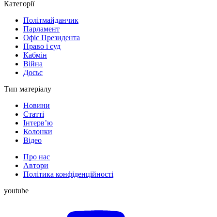
Категорії
Політмайданчик
Парламент
Офіс Президента
Право і суд
Кабмін
Війна
Досьє
Тип матеріалу
Новини
Статті
Інтерв’ю
Колонки
Відео
Про нас
Автори
Політика конфіденційності
youtube