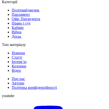
Категорії
Політмайданчик
Парламент
Офіс Президента
Право і суд
Кабмін
Війна
Досьє
Тип матеріалу
Новини
Статті
Інтерв’ю
Колонки
Відео
Про нас
Автори
Політика конфіденційності
youtube