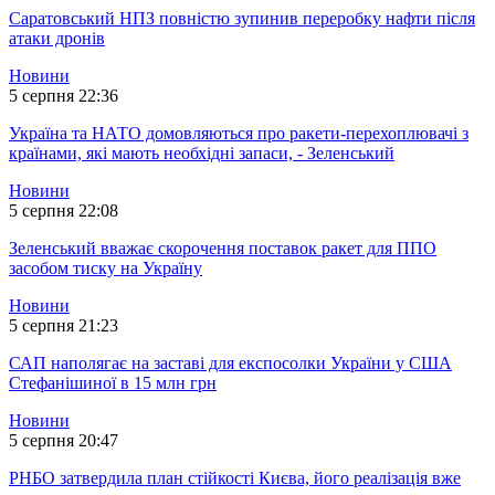
Саратовський НПЗ повністю зупинив переробку нафти після
атаки дронів
Новини
5 серпня 22:36
Україна та НАТО домовляються про ракети-перехоплювачі з
країнами, які мають необхідні запаси, - Зеленський
Новини
5 серпня 22:08
Зеленський вважає скорочення поставок ракет для ППО
засобом тиску на Україну
Новини
5 серпня 21:23
САП наполягає на заставі для експосолки України у США
Стефанішиної в 15 млн грн
Новини
5 серпня 20:47
РНБО затвердила план стійкості Києва, його реалізація вже