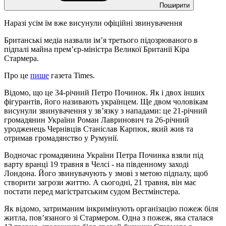
Поширити
Наразі усім їм вже висунули офіційні звинувачення
Британські медіа назвали ім’я третього підозрюваного в
підпалі майна прем’єр-міністра Великої Британії Кіра
Стармера.
Про це
пише
газета Times.
Відомо, що це 34-річний Петро Починок. Як і двох інших
фігурантів, його називають українцем. Ще двом чоловікам
висунули звинувачення у зв’язку з нападами: це 21-річний
громадянин України Роман Лавринович та 26-річний
уродженець Чернівців Станіслав Карпюк, який жив та
отримав громадянство у Румунії.
Водночас громадянина України Петра Починка взяли під
варту вранці 19 травня в Челсі - на південному заході
Лондона. Його звинувачують у змові з метою підпалу, щоб
створити загрози життю. А сьогодні, 21 травня, він має
постати перед магістратським судом Вестмінстера.
Як відомо, затриманим інкримінують організацію пожеж біля
житла, пов’язаного зі Стармером. Одна з пожеж, яка сталася