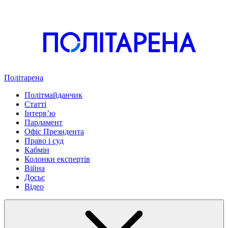
Політарена
Політмайданчик
Статті
Інтервʼю
Парламент
Офіс Президента
Право і суд
Кабмін
Колонки експертів
Війна
Досьє
Відео