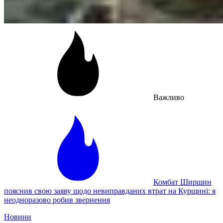
Важливо
Комбат Ширшин
пояснив свою заяву щодо невиправданих втрат на Курщині: я
неодноразово робив звернення
Новини