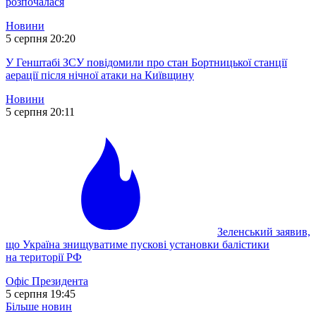
розпочалася
Новини
5 серпня 20:20
У Генштабі ЗСУ повідомили про стан Бортницької станції
аерації після нічної атаки на Київщину
Новини
5 серпня 20:11
Зеленський заявив,
що Україна знищуватиме пускові установки балістики
на території РФ
Офіс Президента
5 серпня 19:45
Більше новин