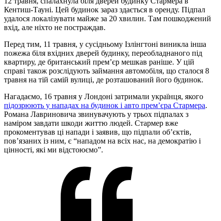
12 травня, спалахнула біля дверей будинку Стармера в
Кентиш-Тауні. Цей будинок зараз здається в оренду. Підпал
удалося локалізувати майже за 20 хвилин. Там пошкоджений
вхід, але ніхто не постраждав.
Перед тим, 11 травня, у сусідньому Ізлінгтоні виникла інша
пожежа біля вхідних дверей будинку, переобладнаного під
квартиру, де британський прем’єр мешкав раніше. У цій
справі також розслідують займання автомобіля, що сталося 8
травня на тій самій вулиці, де розташований його будинок.
Нагадаємо, 16 травня у Лондоні затримали українця, якого
підозрюють у нападах на будинок і авто прем’єра Стармера
.
Романа Лавриновича звинувачують у трьох підпалах з
наміром завдати шкоди життю людей. Стармер вже
прокоментував ці напади і заявив, що підпали об’єктів,
пов’язаних із ним, є “нападом на всіх нас, на демократію і
цінності, які ми відстоюємо”.