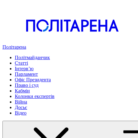
Політарена
Політмайданчик
Статті
Інтервʼю
Парламент
Офіс Президента
Право і суд
Кабмін
Колонки експертів
Війна
Досьє
Відео