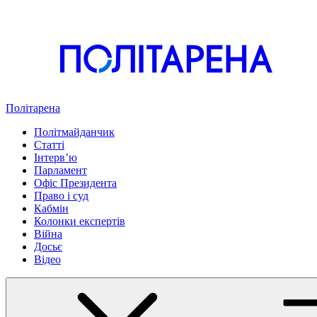
Політарена
Політмайданчик
Статті
Інтервʼю
Парламент
Офіс Президента
Право і суд
Кабмін
Колонки експертів
Війна
Досьє
Відео