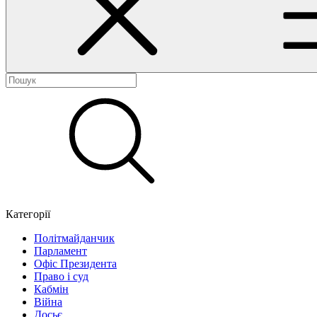
Категорії
Політмайданчик
Парламент
Офіс Президента
Право і суд
Кабмін
Війна
Досьє