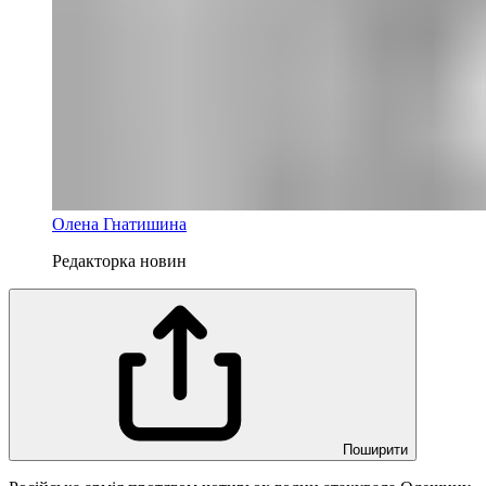
Олена Гнатишина
Редакторка новин
Поширити