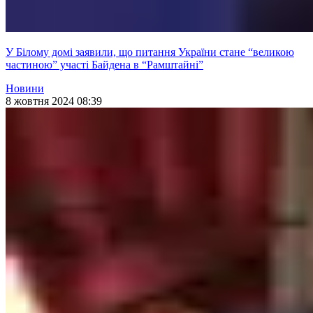
У Білому домі заявили, що питання України стане “великою
частиною” участі Байдена в “Рамштайні”
Новини
8 жовтня 2024 08:39