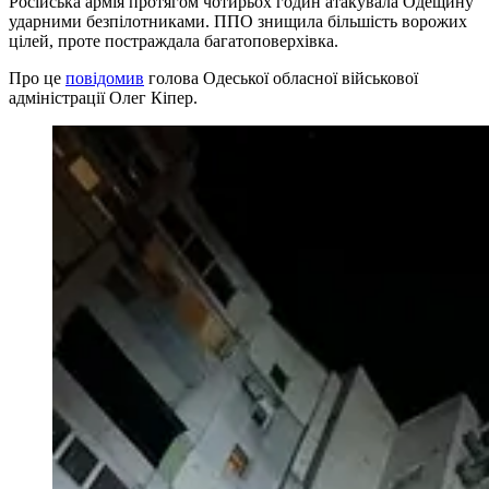
Російська армія протягом чотирьох годин атакувала Одещину
ударними безпілотниками. ППО знищила більшість ворожих
цілей, проте постраждала багатоповерхівка.
Про це
повідомив
голова Одеської обласної військової
адміністрації Олег Кіпер.