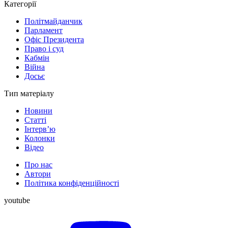
Категорії
Політмайданчик
Парламент
Офіс Президента
Право і суд
Кабмін
Війна
Досьє
Тип матеріалу
Новини
Статті
Інтерв’ю
Колонки
Відео
Про нас
Автори
Політика конфіденційності
youtube