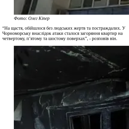
Фото: Олег Кіпер
“На щастя, обійшлося без людських жертв та постраждалих. У
Чорноморську внаслідок атаки сталося загоряння квартир на
четвертому, п’ятому та шостому поверхах”, - розповів він.