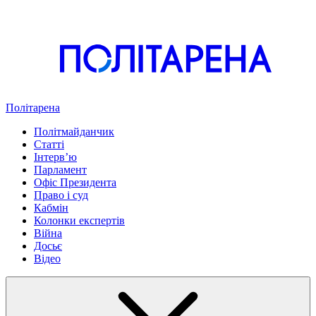
Політарена
Політмайданчик
Статті
Інтервʼю
Парламент
Офіс Президента
Право і суд
Кабмін
Колонки експертів
Війна
Досьє
Відео