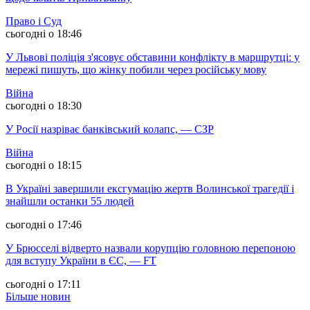
Право і Суд
сьогодні о 18:46
У Львові поліція з'ясовує обставини конфлікту в маршрутці: у
мережі пишуть, що жінку побили через російську мову
Війна
сьогодні о 18:30
У Росії назріває банківський колапс, — СЗР
Війна
сьогодні о 18:15
В Україні завершили ексгумацію жертв Волинської трагедії і
знайшли останки 55 людей
сьогодні о 17:46
У Брюсселі відверто назвали корупцію головною перепоною
для вступу України в ЄС, — FT
сьогодні о 17:11
Більше новин