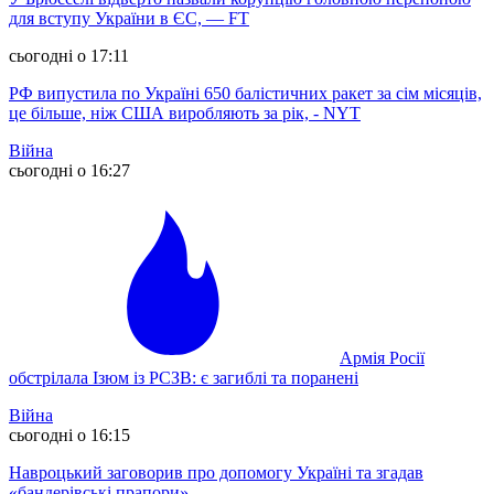
для вступу України в ЄС, — FT
сьогодні о 17:11
РФ випустила по Україні 650 балістичних ракет за сім місяців,
це більше, ніж США виробляють за рік, - NYT
Війна
сьогодні о 16:27
Армія Росії
обстрілала Ізюм із РСЗВ: є загиблі та поранені
Війна
сьогодні о 16:15
Навроцький заговорив про допомогу Україні та згадав
«бандерівські прапори»