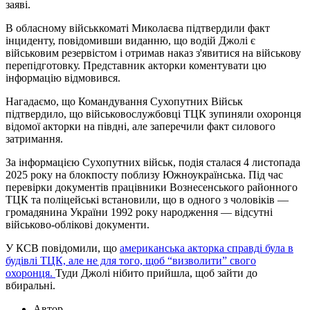
заяві.
В обласному військкоматі Миколаєва підтвердили факт
інциденту, повідомивши виданню, що водій Джолі є
військовим резервістом і отримав наказ з'явитися на військову
перепідготовку. Представник акторки коментувати цю
інформацію відмовився.
Нагадаємо, що Командування Сухопутних Військ
підтвердило, що військовослужбовці ТЦК зупиняли охоронця
відомої акторки на півдні, але заперечили факт силового
затримання.
За інформацією Сухопутних військ, подія сталася 4 листопада
2025 року на блокпосту поблизу Южноукраїнська. Під час
перевірки документів працівники Вознесенського районного
ТЦК та поліцейські встановили, що в одного з чоловіків —
громадянина України 1992 року народження — відсутні
військово-облікові документи.
У КСВ повідомили, що
американська акторка справді була в
будівлі ТЦК, але не для того, щоб “визволити” свого
охоронця.
Туди Джолі нібито прийшла, щоб зайти до
вбиральні.
Автор