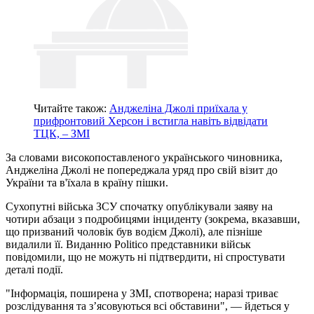
Читайте також:
Анджеліна Джолі приїхала у
прифронтовий Херсон і встигла навіть відвідати
ТЦК, – ЗМІ
За словами високопоставленого українського чиновника,
Анджеліна Джолі не попереджала уряд про свій візит до
України та в'їхала в країну пішки.
Сухопутні війська ЗСУ спочатку опублікували заяву на
чотири абзаци з подробицями інциденту (зокрема, вказавши,
що призваний чоловік був водієм Джолі), але пізніше
видалили її. Виданню Politico представники військ
повідомили, що не можуть ні підтвердити, ні спростувати
деталі події.
"Інформація, поширена у ЗМІ, спотворена; наразі триває
розслідування та з’ясовуються всі обставини", — йдеться у