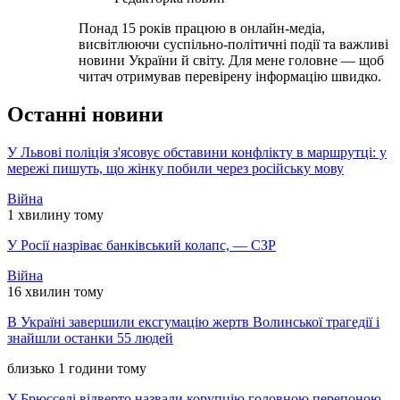
Понад 15 років працюю в онлайн-медіа,
висвітлюючи суспільно-політичні події та важливі
новини України й світу. Для мене головне — щоб
читач отримував перевірену інформацію швидко.
Останні новини
У Львові поліція з'ясовує обставини конфлікту в маршрутці: у
мережі пишуть, що жінку побили через російську мову
Війна
1 хвилину тому
У Росії назріває банківський колапс, — СЗР
Війна
16 хвилин тому
В Україні завершили ексгумацію жертв Волинської трагедії і
знайшли останки 55 людей
близько 1 години тому
У Брюсселі відверто назвали корупцію головною перепоною