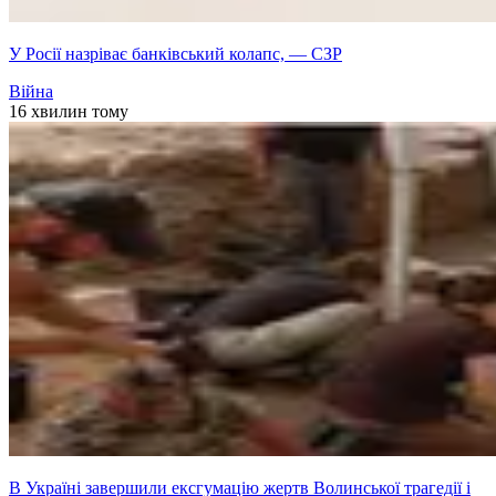
У Росії назріває банківський колапс, — СЗР
Війна
16 хвилин тому
В Україні завершили ексгумацію жертв Волинської трагедії і