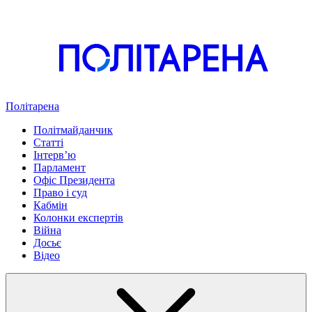
Політарена
Політмайданчик
Статті
Інтервʼю
Парламент
Офіс Президента
Право і суд
Кабмін
Колонки експертів
Війна
Досьє
Відео