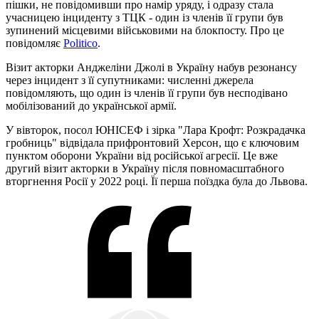
пішки, не повідомивши про намір уряду, і одразу стала
учасницею інциденту з ТЦК - один із членів її групи був
зупинений місцевими військовими на блокпосту. Про це
повідомляє
Politico
.
Візит акторки Анджеліни Джолі в Україну набув резонансу
через інцидент з її супутниками: численні джерела
повідомляють, що один із членів її групи був несподівано
мобілізований до української армії.
У вівторок, посол ЮНІСЕФ і зірка "Лара Крофт: Розкрадачка
гробниць" відвідала прифронтовий Херсон, що є ключовим
пунктом оборони України від російської агресії. Це вже
другий візит акторки в Україну після повномасштабного
вторгнення Росії у 2022 році. Її перша поїздка була до Львова.