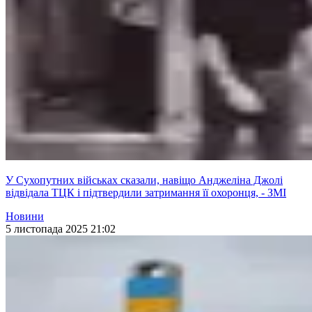
У Сухопутних військах сказали, навіщо Анджеліна Джолі
відвідала ТЦК і підтвердили затримання її охоронця, - ЗМІ
Новини
5 листопада 2025 21:02