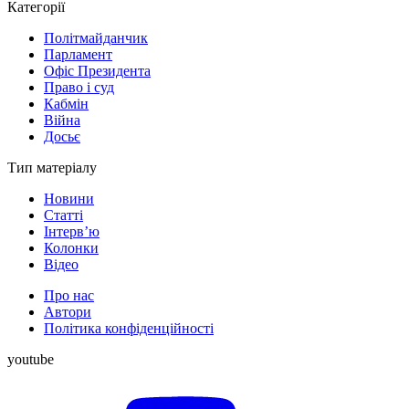
Категорії
Політмайданчик
Парламент
Офіс Президента
Право і суд
Кабмін
Війна
Досьє
Тип матеріалу
Новини
Статті
Інтерв’ю
Колонки
Відео
Про нас
Автори
Політика конфіденційності
youtube