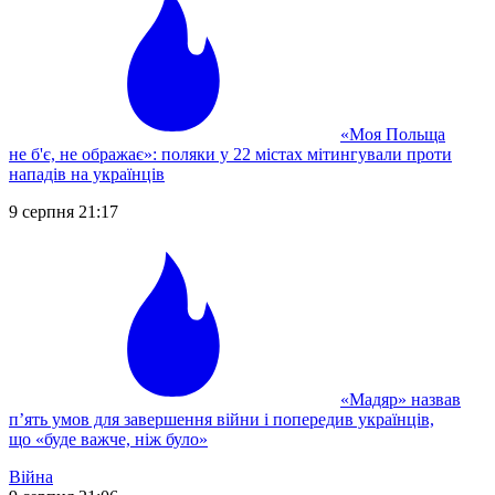
«Моя Польща
не б'є, не ображає»: поляки у 22 містах мітингували проти
нападів на українців
9 серпня 21:17
«Мадяр» назвав
п’ять умов для завершення війни і попередив українців,
що «буде важче, ніж було»
Війна