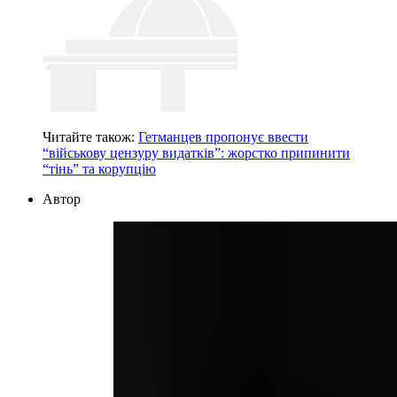
Читайте також:
Гетманцев пропонує ввести
“військову цензуру видатків”: жорстко припинити
“тінь” та корупцію
Автор