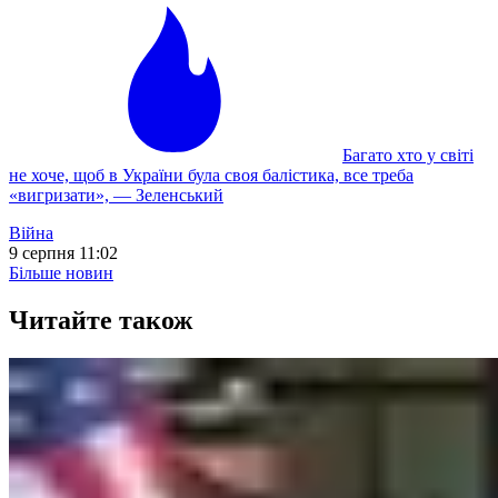
Багато хто у світі
не хоче, щоб в України була своя балістика, все треба
«вигризати», — Зеленський
Війна
9 серпня 11:02
Більше новин
Читайте також