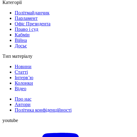
Категорії
Політмайданчик
Парламент
Офіс Президента
Право і суд
Кабмін
Війна
Досьє
Тип матеріалу
Новини
Статті
Інтерв’ю
Колонки
Відео
Про нас
Автори
Політика конфіденційності
youtube