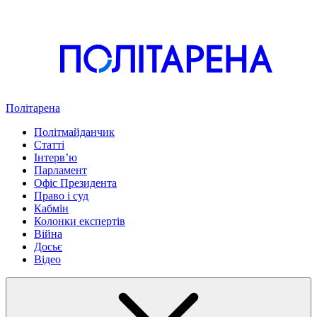
Політарена
Політмайданчик
Статті
Інтервʼю
Парламент
Офіс Президента
Право і суд
Кабмін
Колонки експертів
Війна
Досьє
Відео