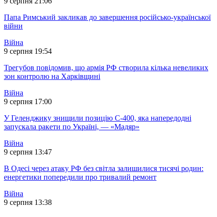
9 серпня 21:06
Папа Римський закликав до завершення російсько-української
війни
Війна
9 серпня 19:54
Трегубов повідомив, що армія РФ створила кілька невеликих
зон контролю на Харківщині
Війна
9 серпня 17:00
У Геленджику знищили позицію С-400, яка напередодні
запускала ракети по Україні, — «Мадяр»
Війна
9 серпня 13:47
В Одесі через атаку РФ без світла залишилися тисячі родин:
енергетики попередили про тривалий ремонт
Війна
9 серпня 13:38