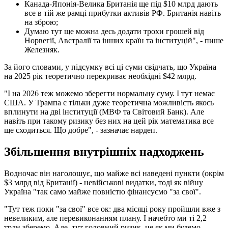
Канада-Японія-Велика Британія ще під $10 млрд дають
все в тій же рамці прибутки активів РФ. Британія навіть
на зброю;
Думаю тут ще можна десь додати трохи грошей від
Норвегії, Австралії та інших країн та інституцій", - пише
Железняк.
За його словами, у підсумку всі ці суми свідчать, що Україна
на 2025 рік теоретично перекриває необхідні $42 млрд.
"І на 2026 теж можемо зберегти нормальну суму. І тут немає
США. У Трампа є тільки дуже теоретична можливість якось
вплинути на дві інституції (МВФ та Світовий Банк). Але
навіть при такому ризику без них на цей рік математика все
ще сходиться. Що добре", - зазначає нардеп.
Збільшення внутрішніх надходжень
Водночас він наголошує, що майже всі наведені пункти (окрім
$3 млрд від Британії) - невійськові видатки, тоді як війну
Україна "так само майже повністю фінансуємо "за свої".
"Тут теж поки "за свої" все ок: два місяці року пройшли вже з
невеликим, але перевиконанням плану. І начебто ми ті 2,2
трлн зберемо. Але, тут головний ризик, це як ми будемо