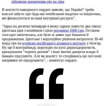
обіцяним зниженням цін на ліки
В контесті наведеного нардеп заявляє, що Україні" треба
взагалі забути про будь-які невійськові видатки та ініціативи,
які фінансуються за наші внутрішні ресурси".
"Зараз на десятки мільярдів я можу одразу навести два таких:
ідіотська ідея з кешбеком і цією
роздачею 1000 грн
. Остання
сьогодні закінчилась, але були ж заяви про бажання її
продовження. Ідіотське і корупційне рішення витратити 30-40
млрд грн на
купівлю російського атомного мотлоху
у болгар.
Ну ще б контрабанду, корупцію на купі держпідприємств,
кришування "чорних ринків" і інші звичні джерела влади б
бажано підсушити. Але як реаліст, то сподіваюсь що хоч нові
напрямки не придумають", - коментує нардеп.