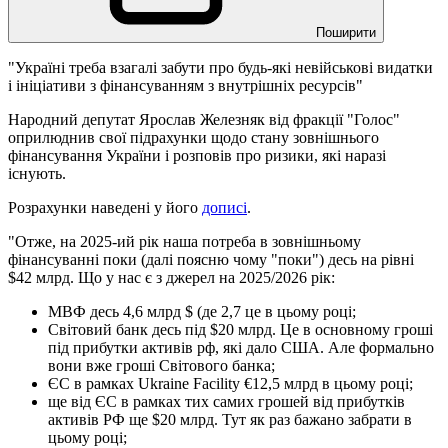
Поширити
"Україні треба взагалі забути про будь-які невійськові видатки
і ініціативи з фінансуванням з внутрішніх ресурсів"
Народний депутат Ярослав Железняк від фракції "Голос"
оприлюднив свої підрахунки щодо стану зовнішнього
фінансування України і розповів про ризики, які наразі
існують.
Розрахунки наведені у його
дописі
.
"Отже, на 2025-ий рік наша потреба в зовнішньому
фінансуванні поки (далі поясню чому "поки") десь на рівні
$42 млрд. Що у нас є з джерел на 2025/2026 рік:
МВФ десь 4,6 млрд $ (де 2,7 це в цьому році;
Світовий банк десь під $20 млрд. Це в основному гроші
під прибутки активів рф, які дало США. Але формально
вони вже гроші Світового банка;
ЄС в рамках Ukraine Facility €12,5 млрд в цьому році;
ще від ЄС в рамках тих самих грошей від прибутків
активів РФ ще $20 млрд. Тут як раз бажано забрати в
цьому році;