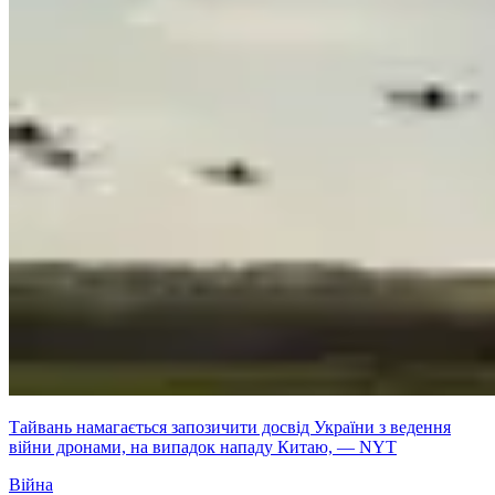
Тайвань намагається запозичити досвід України з ведення
війни дронами, на випадок нападу Китаю, — NYT
Війна