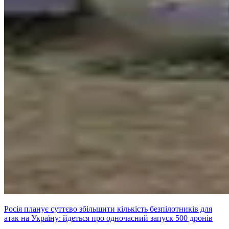
Росія планує суттєво збільшити кількість безпілотників для
атак на Україну: йдеться про одночасний запуск 500 дронів