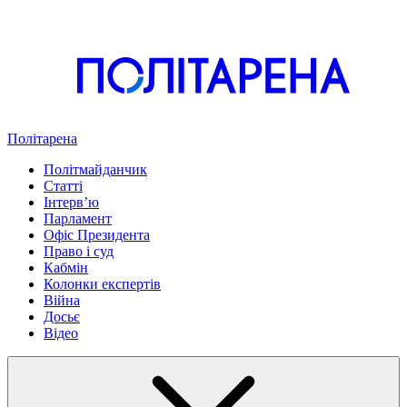
Політарена
Політмайданчик
Статті
Інтервʼю
Парламент
Офіс Президента
Право і суд
Кабмін
Колонки експертів
Війна
Досьє
Відео