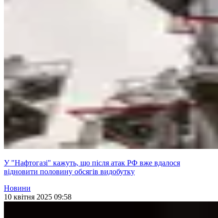
У "Нафтогазі" кажуть, що після атак РФ вже вдалося
відновити половину обсягів видобутку
Новини
10 квітня 2025 09:58