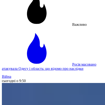
Важливо
Росія масовано
атакувала Одесу і область: що відомо про наслідки
Війна
сьогодні о 9:50