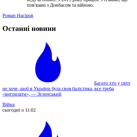
пов'язані з Донбасом та війною.
Роман Насіров
Останні новини
Багато хто у світі
не хоче, щоб в України була своя балістика, все треба
«вигризати», — Зеленський
Війна
сьогодні о 11:02