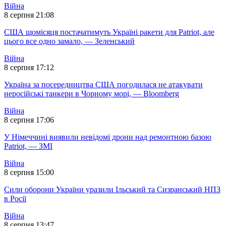
Війна
8 серпня 21:08
США щомісяця постачатимуть Україні ракети для Patriot, але
цього все одно замало, — Зеленський
Війна
8 серпня 17:12
Україна за посередництва США погодилася не атакувати
неросійські танкери в Чорному морі, — Bloomberg
Війна
8 серпня 17:06
У Німеччині виявили невідомі дрони над ремонтною базою
Patriot, — ЗМІ
Війна
8 серпня 15:00
Сили оборони України уразили Ільський та Сизранський НПЗ
в Росії
Війна
8 серпня 13:47