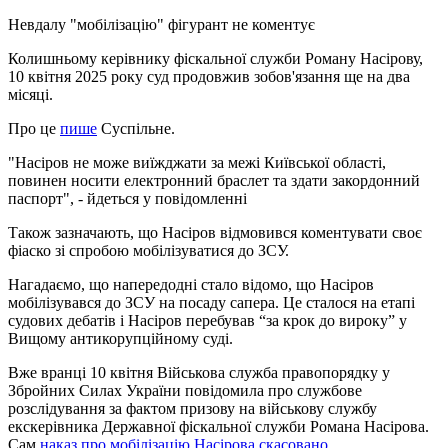
Невдалу "мобілізацію" фігурант не коментує
Колишньому керівнику фіскальної служби Роману Насірову,
10 квітня 2025 року суд продовжив зобов'язання ще на два
місяці.
Про це
пише
Суспільне.
"Насіров не може виїжджати за межі Київської області,
повинен носити електронний браслет та здати закордонний
паспорт", - йдеться у повідомленні
Також зазначають, що Насіров відмовився коментувати своє
фіаско зі спробою мобілізуватися до ЗСУ.
Нагадаємо, що напередодні стало відомо, що Насіров
мобілізувався до ЗСУ на посаду сапера. Це сталося на етапі
судових дебатів і Насіров перебував “за крок до вироку” у
Вищому антикорупційному суді.
Вже вранці 10 квітня Військова служба правопорядку у
Збройних Силах України повідомила про службове
розслідування за фактом призову на військову службу
екскерівника Державної фіскальної служби Романа Насірова.
Сам
наказ про мобілізацію Насірова скасовано
.