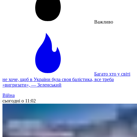
Важливо
Багато хто у світі
не хоче, щоб в України була своя балістика, все треба
«вигризати», — Зеленський
Війна
сьогодні о 11:02