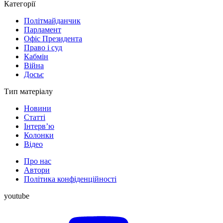
Категорії
Політмайданчик
Парламент
Офіс Президента
Право і суд
Кабмін
Війна
Досьє
Тип матеріалу
Новини
Статті
Інтерв’ю
Колонки
Відео
Про нас
Автори
Політика конфіденційності
youtube