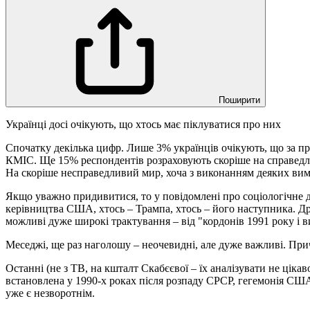
Поширити
Українці досі очікують, що хтось має піклуватися про них
Спочатку декілька цифр. Лише 3% українців очікують, що за п
КМІС. Ще 15% респондентів розраховують скоріше на справедли
На скоріше несправедливий мир, хоча з виконанням деяких вим
Якщо уважно придивитися, то у повідомлені про соціологічне 
керівництва США, хтось – Трампа, хтось – його наступника. Д
можливі дуже широкі трактування – від "кордонів 1991 року і в
Меседжі, ще раз наголошу – неочевидні, але дуже важливі. Прич
Останні (не з ТВ, на кшталт Скабєєвої – їх аналізувати не ціка
встановлена у 1990-х роках після розпаду СРСР, гегемонія США 
уже є незворотнім.