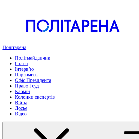
Політарена
Політмайданчик
Статті
Інтервʼю
Парламент
Офіс Президента
Право і суд
Кабмін
Колонки експертів
Війна
Досьє
Відео