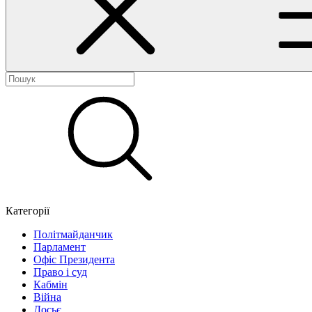
Категорії
Політмайданчик
Парламент
Офіс Президента
Право і суд
Кабмін
Війна
Досьє