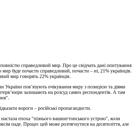
повністю справедливий мир. Про це свідчать дані опитування
мир буде почасти справедливий, почасти – ні, 21% українців.
ивий мир говорять 22% українців.
и України пов’язують очікування миру з позицією та діями
нтерв’юери залишають на розсуд самих респондентів. А там
ння".
ідказати вороги – російські пропагандисти.
є / настала епоха "пізнього вашингтонського устрою", коли
овсім паде. Процес цей може розтягнутися на десятиліття, але