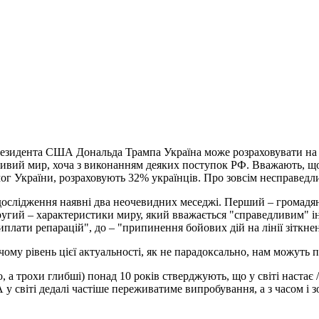
резидента США Дональда Трампа Україна може розраховувати на 
вий мир, хоча з виконанням деяких поступок РФ. Вважають, що 
ог України, розраховують 32% українців. Про зовсім несправедл
дослідження наявні два неочевидних меседжі. Перший – громадян
ругий – характеристики миру, який вважається "справедливим" і
иплати репарацій", до – "припинення бойових дій на лінії зіткне
ому рівень цієї актуальності, як не парадоксально, нам можуть п
во, а трохи глибші) понад 10 років стверджують, що у світі наста
у світі дедалі частіше переживатиме випробування, а з часом і з