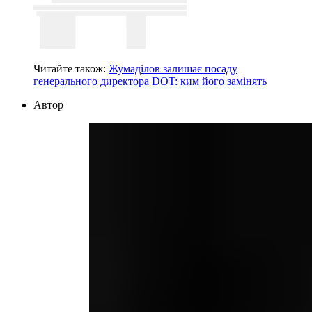
Читайте також:
Жумаділов залишає посаду
генерального директора DOT: ким його замінять
Автор