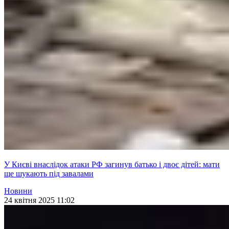
У Києві внаслідок атаки РФ загинув батько і двоє дітей: мати
ще шукають під завалами
Новини
24 квітня 2025 11:02