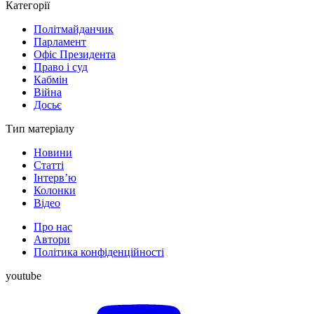
Категорії
Політмайданчик
Парламент
Офіс Президента
Право і суд
Кабмін
Війна
Досьє
Тип матеріалу
Новини
Статті
Інтерв’ю
Колонки
Відео
Про нас
Автори
Політика конфіденційності
youtube