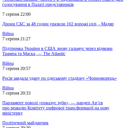
голосування в Палаті представників
7 серпня 22:00
Дрони СБС за 48 годин уразили 102 ворожі цілі, - Мадяр
Війна
7 серпня 21:27
Підтримка України в США знову гальмує через відмови
Трампа та Маска, — The Atlantic
Війна
7 серпня 20:57
Росія завдала удару по одеському стадіону «Чорноморець»
Війна
7 серпня 20:33
Парламент поволі «показує зуби», — нардеп Ар’єв
про реакцію Комітету цифрової трансформації на нову
міністерку
Політичний майданчик
7 серпня 20:30