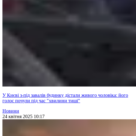
У Києві з-під завалів будинку дістали живого чоловіка: його
голос почули під час "хвилини тиші"
Новини
24 квітня 2025 10:17