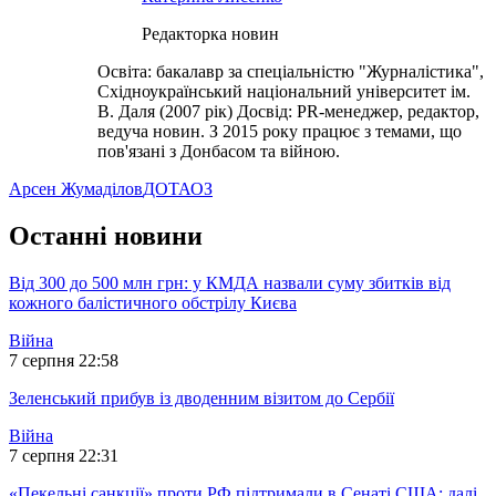
Редакторка новин
Освіта: бакалавр за спеціальністю "Журналістика",
Східноукраїнський національний університет ім.
В. Даля (2007 рік) Досвід: PR-менеджер, редактор,
ведуча новин. З 2015 року працює з темами, що
пов'язані з Донбасом та війною.
Арсен Жумаділов
ДОТ
АОЗ
Останні новини
Від 300 до 500 млн грн: у КМДА назвали суму збитків від
кожного балістичного обстрілу Києва
Війна
7 серпня 22:58
Зеленський прибув із дводенним візитом до Сербії
Війна
7 серпня 22:31
«Пекельні санкції» проти РФ підтримали в Сенаті США: далі