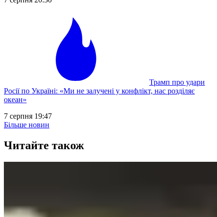
Трамп про удари
Росії по Україні: «Ми не залучені у конфлікт, нас розділяє
океан»
7 серпня 19:47
Більше новин
Читайте також