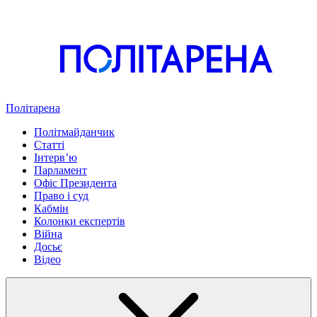
Політарена
Політмайданчик
Статті
Інтервʼю
Парламент
Офіс Президента
Право і суд
Кабмін
Колонки експертів
Війна
Досьє
Відео