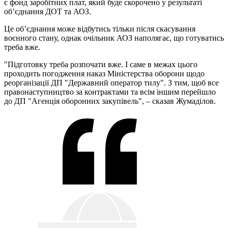
є фонд заробітних плат, який буде скорочено у результаті
обʼєднання ДОТ та АОЗ.
Це обʼєднання може відбутись тільки після скасування
воєнного стану, однак очільник АОЗ наполягає, що готуватись
треба вже.
"Підготовку треба розпочати вже. І саме в межах цього
проходить погодження наказ Міністерства оборони щодо
реорганізації ДП "Державний оператор тилу". З тим, щоб все
правонаступництво за контрактами та всім іншим перейшло
до ДП "Агенція оборонних закупівель", – сказав Жумаділов.