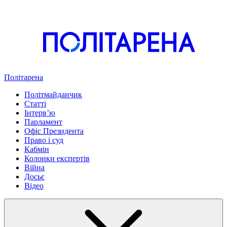
Політарена
Політмайданчик
Статті
Інтервʼю
Парламент
Офіс Президента
Право і суд
Кабмін
Колонки експертів
Війна
Досьє
Відео