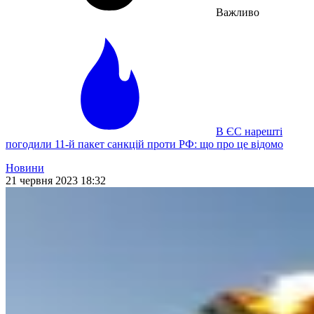
Важливо
В ЄС нарешті
погодили 11-й пакет санкцій проти РФ: що про це відомо
Новини
21 червня 2023 18:32