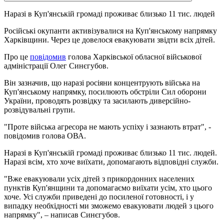
Наразі в Куп'янській громаді проживає близько 11 тис. людей
Російські окупанти активізувалися на Куп'янському напрямку
Харківщини. Через це довелося евакуювати звідти всіх дітей.
Про це
повідомив
голова Харківської обласної військової
адміністрації Олег Синєгубов.
Він зазначив, що наразі росіяни концентрують війська на
Куп'янському напрямку, посилюють обстріли Сил оборони
України, проводять розвідку та засилають диверсійно-
розвідувальні групи.
"Проте війська агресора не мають успіху і зазнають втрат", -
повідомив голова ОВА.
Наразі в Куп'янській громаді проживає близько 11 тис. людей.
Наразі всім, хто хоче виїхати, допомагають відповідні служби.
"Вже евакуювали усіх дітей з прикордонних населених
пунктів Куп'янщини та допомагаємо виїхати усім, хто цього
хоче. Усі служби приведені до посиленої готовності, і у
випадку необхідності ми зможемо евакуювати людей з цього
напрямку", – написав Синєгубов.