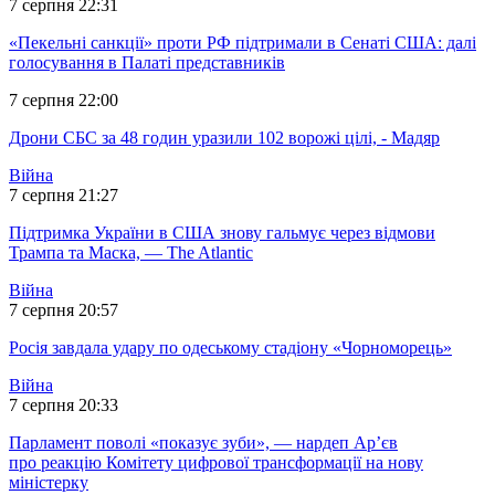
7 серпня 22:31
«Пекельні санкції» проти РФ підтримали в Сенаті США: далі
голосування в Палаті представників
7 серпня 22:00
Дрони СБС за 48 годин уразили 102 ворожі цілі, - Мадяр
Війна
7 серпня 21:27
Підтримка України в США знову гальмує через відмови
Трампа та Маска, — The Atlantic
Війна
7 серпня 20:57
Росія завдала удару по одеському стадіону «Чорноморець»
Війна
7 серпня 20:33
Парламент поволі «показує зуби», — нардеп Ар’єв
про реакцію Комітету цифрової трансформації на нову
міністерку