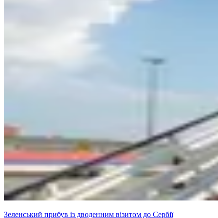
Зеленський прибув із дводенним візитом до Сербії