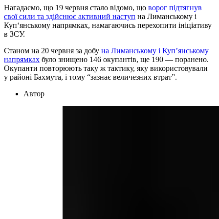
Нагадаємо, що 19 червня стало відомо, що
ворог підтягнув
свої сили та здійснює активний наступ
на Лиманському і
Куп‘янському напрямках, намагаючись перехопити ініціативу
в ЗСУ.
Станом на 20 червня за добу
на Лиманському і Куп’янському
напрямках
було знищено 146 окупантів, ще 190 — поранено.
Окупанти повторюють таку ж тактику, яку використовували
у районі Бахмута, і тому “зазнає величезних втрат”.
Автор