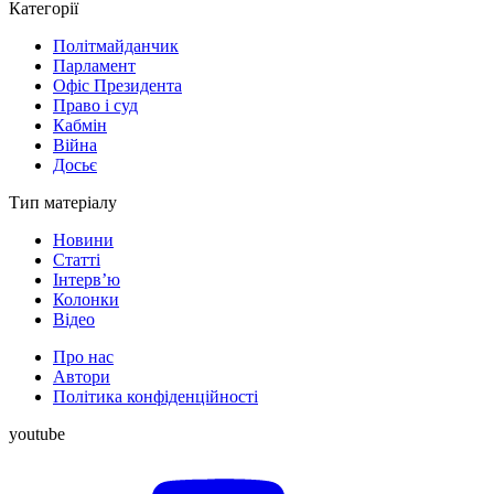
Категорії
Політмайданчик
Парламент
Офіс Президента
Право і суд
Кабмін
Війна
Досьє
Тип матеріалу
Новини
Статті
Інтерв’ю
Колонки
Відео
Про нас
Автори
Політика конфіденційності
youtube